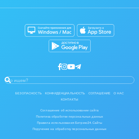
Контакт-центр
Мобильное приложение
Полиграфия
Сайты
Приложение для Windows и Mac
Ритуальные услуги
Магазины
Разработчикам приложений
Рынки и торговля
Связь и телекоммуникации
Финансы, бухгалтерия, банки
Химия и нефтехимия
Электроэнергетика
БЕЗОПАСНОСТЬ
КОНФИДЕНЦИАЛЬНОСТЬ
СОГЛАШЕНИЕ
О НАС
КОНТАКТЫ
Ювелирное дело
Соглашение об использовании сайта
Юриспруденция
Политика обработки персональных данных
Правила использования Битрикс24.Сайты
Поручение на обработку персональных данных