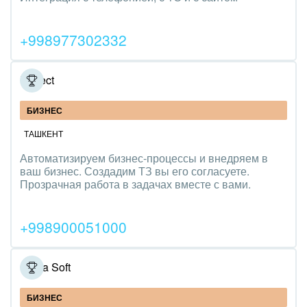
Трудоустройство
+998977302332
Красота, фитнес, спорт
PR, маркетинг, реклама,
Broject
АПК и пищевая промышленность
БИЗНЕС
Выставки, семинары, конференции
ТАШКЕНТ
Автоматизируем бизнес-процессы и внедряем в
Горнодобывающая отрасль
ваш бизнес. Создадим ТЗ вы его согласуете.
Прозрачная работа в задачах вместе с вами.
Досуг, туризм и отдых
Изготовление памятников и мемориальных
+998900051000
комплексов
Инвестиционный бизнес
Ginza Soft
Интерьер, дизайн, декор
БИЗНЕС