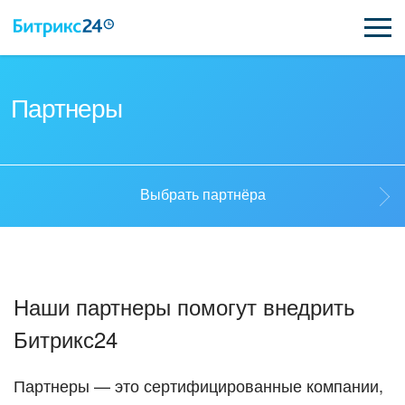
ВОЗМОЖНОСТИ
Партнеры
ЦЕНЫ
ИНТЕГРАЦИИ
Выбрать партнёра
ВНЕДРЕНИЕ
Выбрать партнёра
ПОДДЕРЖКА
Наши партнеры помогут внедрить
Стать партнёром
Битрикс24
ПОЛУЧИТЬ БЕСПЛАТНО
Кейсы партнеров
ВХОД
Партнеры — это сертифицированные компании,
ВХОД