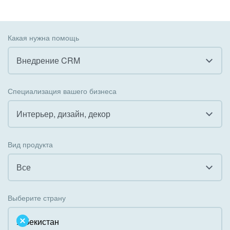
Какая нужна помощь
Внедрение CRM
Все
Специализация вашего бизнеса
Внедрение CRM
Интерьер, дизайн, декор
Внедрение КЭДО
Все
Вид продукта
Интеграция с 1С
Гостинично-ресторанный бизнес
Все
Организация задач и проектов
Государственные организации
Все
Внедрение Бизнес-процессов
Выберите страну
Коммунальные услуги, ЖКХ
Облачный Битрикс24
Системное администрирование
Некоммерческие, религиозные организации,