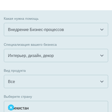
Какая нужна помощь
Внедрение Бизнес-процессов
Все
Специализация вашего бизнеса
Внедрение CRM
Интерьер, дизайн, декор
Внедрение КЭДО
Все
Вид продукта
Интеграция с 1С
Гостинично-ресторанный бизнес
Все
Организация задач и проектов
Государственные организации
Все
Внедрение Бизнес-процессов
Выберите страну
Коммунальные услуги, ЖКХ
Облачный Битрикс24
Системное администрирование
Некоммерческие, религиозные организации,