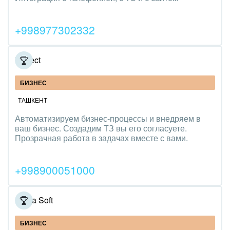
Трудоустройство
+998977302332
Красота, фитнес, спорт
PR, маркетинг, реклама,
Broject
АПК и пищевая промышленность
БИЗНЕС
Выставки, семинары, конференции
ТАШКЕНТ
Автоматизируем бизнес-процессы и внедряем в
Горнодобывающая отрасль
ваш бизнес. Создадим ТЗ вы его согласуете.
Прозрачная работа в задачах вместе с вами.
Досуг, туризм и отдых
Изготовление памятников и мемориальных
+998900051000
комплексов
Инвестиционный бизнес
Ginza Soft
Интерьер, дизайн, декор
БИЗНЕС