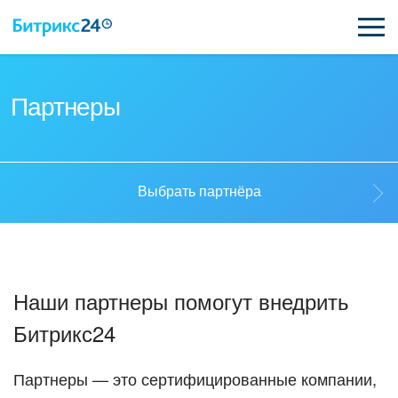
ВОЗМОЖНОСТИ
Партнеры
ЦЕНЫ
ИНТЕГРАЦИИ
Выбрать партнёра
ВНЕДРЕНИЕ
Выбрать партнёра
ПОДДЕРЖКА
Наши партнеры помогут внедрить
Стать партнёром
Битрикс24
ПОЛУЧИТЬ БЕСПЛАТНО
Кейсы партнеров
ВХОД
Партнеры — это сертифицированные компании,
ВХОД