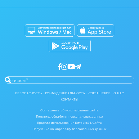
Контакт-центр
Мобильное приложение
Полиграфия
Сайты
Приложение для Windows и Mac
Ритуальные услуги
Магазины
Разработчикам приложений
Рынки и торговля
Связь и телекоммуникации
Финансы, бухгалтерия, банки
Химия и нефтехимия
Электроэнергетика
БЕЗОПАСНОСТЬ
КОНФИДЕНЦИАЛЬНОСТЬ
СОГЛАШЕНИЕ
О НАС
КОНТАКТЫ
Ювелирное дело
Соглашение об использовании сайта
Юриспруденция
Политика обработки персональных данных
Правила использования Битрикс24.Сайты
Поручение на обработку персональных данных