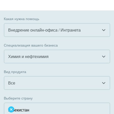
Какая нужна помощь
Внедрение онлайн-офиса / Интранета
Все
Специализация вашего бизнеса
Внедрение CRM
Химия и нефтехимия
Внедрение КЭДО
Все
Вид продукта
Интеграция с 1С
Гостинично-ресторанный бизнес
Все
Организация задач и проектов
Государственные организации
Все
Внедрение Бизнес-процессов
Выберите страну
Коммунальные услуги, ЖКХ
Облачный Битрикс24
Системное администрирование
Некоммерческие, религиозные организации,