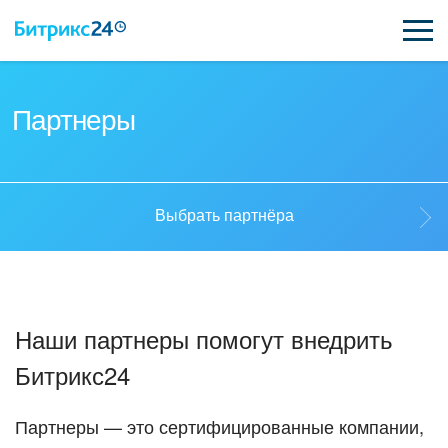
ВОЗМОЖНОСТИ
Партнеры
ЦЕНЫ
ИНТЕГРАЦИИ
Выбрать партнёра
ВНЕДРЕНИЕ
Выбрать партнёра
ПОДДЕРЖКА
Наши партнеры помогут внедрить
Стать партнёром
Битрикс24
ПОЛУЧИТЬ БЕСПЛАТНО
Кейсы партнеров
ВХОД
Партнеры — это сертифицированные компании,
ВХОД