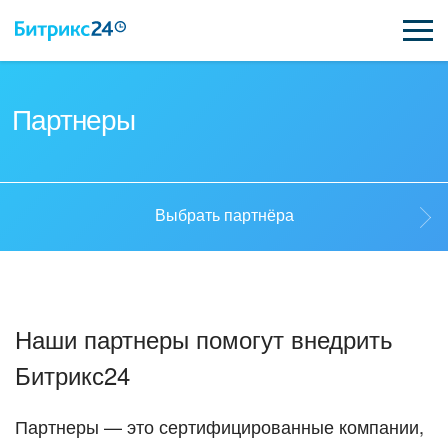
ВОЗМОЖНОСТИ
Партнеры
ЦЕНЫ
ИНТЕГРАЦИИ
Выбрать партнёра
ВНЕДРЕНИЕ
Выбрать партнёра
ПОДДЕРЖКА
Наши партнеры помогут внедрить
Стать партнёром
Битрикс24
ПОЛУЧИТЬ БЕСПЛАТНО
Кейсы партнеров
ВХОД
Партнеры — это сертифицированные компании,
ВХОД