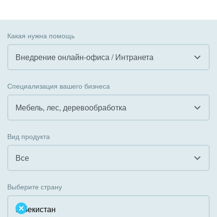
Какая нужна помощь
Внедрение онлайн-офиса / Интранета
Все
Специализация вашего бизнеса
Внедрение CRM
Мебель, лес, деревообработка
Внедрение КЭДО
Все
Вид продукта
Интеграция с 1С
Гостинично-ресторанный бизнес
Все
Организация задач и проектов
Государственные организации
Все
Внедрение Бизнес-процессов
Выберите страну
Коммунальные услуги, ЖКХ
Облачный Битрикс24
Системное администрирование
Некоммерческие, религиозные организации,