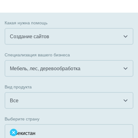
Какая нужна помощь
Создание сайтов
Все
Специализация вашего бизнеса
Внедрение CRM
Мебель, лес, деревообработка
Внедрение КЭДО
Все
Вид продукта
Интеграция с 1С
Гостинично-ресторанный бизнес
Все
Организация задач и проектов
Государственные организации
Все
Внедрение Бизнес-процессов
Выберите страну
Коммунальные услуги, ЖКХ
Облачный Битрикс24
Системное администрирование
Некоммерческие, религиозные организации,