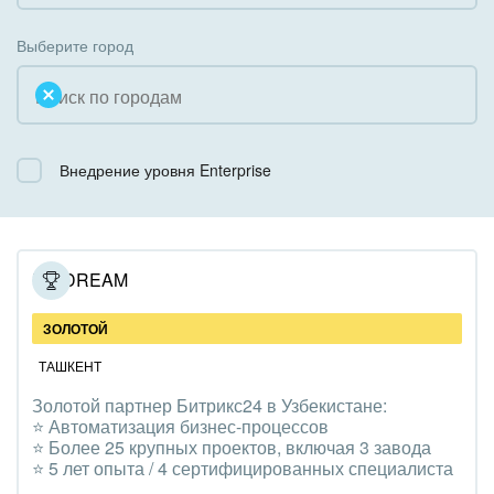
Коробочная версия
Благотворительность
Создание сайтов
Выберите город
Недвижимость, риэлтерские компании
Интернет-магазин и CRM
Образование, наука
Крупные корпоративные внедрения
Общественно-политические организации
Внедрение уровня Enterprise
Внедрение для медицины
Охрана, безопасность
Внедрение для гос.организаций
Промышленность
Внедрение онлайн-продаж
UNIDREAM
СМИ, издательства, справочники
Внедрение онлайн-офиса / Интранета
ЗОЛОТОЙ
Страхование
ТАШКЕНТ
Золотой партнер Битрикс24 в Узбекистане:
Строительство, ремонт и благоустройство
⭐️ Автоматизация бизнес-процессов
⭐️ Более 25 крупных проектов, включая 3 завода
Транспорт, Авиация, автобизнес
⭐️ 5 лет опыта / 4 сертифицированных специалиста