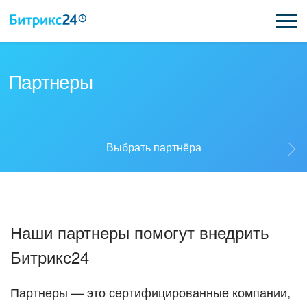
ВОЗМОЖНОСТИ
Партнеры
ЦЕНЫ
ИНТЕГРАЦИИ
Выбрать партнёра
ВНЕДРЕНИЕ
Выбрать партнёра
ПОДДЕРЖКА
Наши партнеры помогут внедрить
Стать партнёром
Битрикс24
ПОЛУЧИТЬ БЕСПЛАТНО
Кейсы партнеров
ВХОД
Партнеры — это сертифицированные компании,
ВХОД