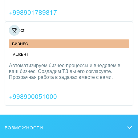
Трудоустройство
+998901789817
Красота, фитнес, спорт
Broject
PR, маркетинг, реклама,
АПК и пищевая промышленность
БИЗНЕС
ТАШКЕНТ
Выставки, семинары, конференции
Автоматизируем бизнес-процессы и внедряем в
ваш бизнес. Создадим ТЗ вы его согласуете.
Горнодобывающая отрасль
Прозрачная работа в задачах вместе с вами.
Досуг, туризм и отдых
+998900051000
Изготовление памятников и мемориальных
комплексов
Инвестиционный бизнес
ВОЗМОЖНОСТИ
Интерьер, дизайн, декор
CRM