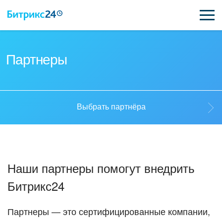
ВОЗМОЖНОСТИ
Партнеры
ЦЕНЫ
ИНТЕГРАЦИИ
Выбрать партнёра
ВНЕДРЕНИЕ
Выбрать партнёра
ПОДДЕРЖКА
Наши партнеры помогут внедрить
Стать партнёром
Битрикс24
ПОЛУЧИТЬ БЕСПЛАТНО
Кейсы партнеров
ВХОД
Партнеры — это сертифицированные компании,
ВХОД