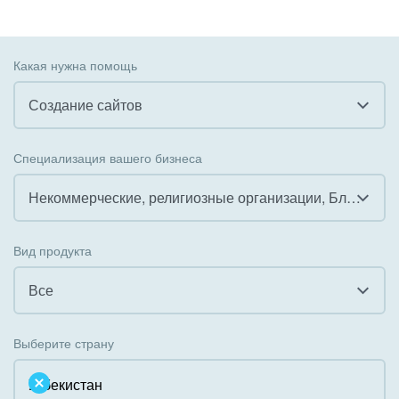
Какая нужна помощь
Создание сайтов
Все
Специализация вашего бизнеса
Внедрение CRM
Некоммерческие, религиозные организации, Благотворительность
Внедрение КЭДО
Все
Вид продукта
Интеграция с 1С
Гостинично-ресторанный бизнес
Все
Организация задач и проектов
Государственные организации
Все
Внедрение Бизнес-процессов
Выберите страну
Коммунальные услуги, ЖКХ
Облачный Битрикс24
Системное администрирование
Некоммерческие, религиозные организации,