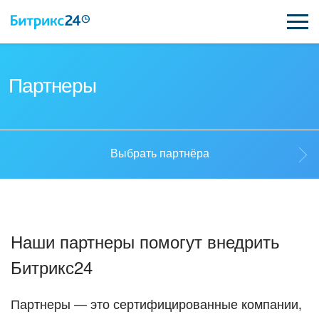
ВОЗМОЖНОСТИ
Партнеры
ЦЕНЫ
ИНТЕГРАЦИИ
Выбрать партнёра
ВНЕДРЕНИЕ
Выбрать партнёра
ПОДДЕРЖКА
Наши партнеры помогут внедрить
Стать партнёром
Битрикс24
ПОЛУЧИТЬ БЕСПЛАТНО
Кейсы партнеров
ВХОД
Партнеры — это сертифицированные компании,
ВХОД