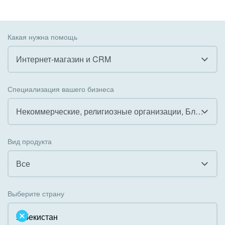
Какая нужна помощь
Интернет-магазин и CRM
Все
Специализация вашего бизнеса
Внедрение CRM
Некоммерческие, религиозные организации, Благотворительность
Внедрение КЭДО
Все
Вид продукта
Интеграция с 1С
Гостинично-ресторанный бизнес
Все
Организация задач и проектов
Государственные организации
Все
Внедрение Бизнес-процессов
Выберите страну
Коммунальные услуги, ЖКХ
Облачный Битрикс24
Системное администрирование
Некоммерческие, религиозные организации,