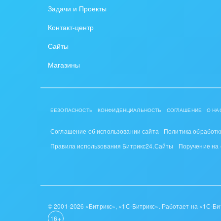
Задачи и Проекты
Крупные корпоративные
Охра
Контакт-центр
внедрения
Пром
Сайты
Внедрение для медицины
СМИ,
Магазины
Внедрение для
спра
гос.организаций
Стра
Внедрение онлайн-
БЕЗОПАСНОСТЬ
КОНФИДЕНЦИАЛЬНОСТЬ
СОГЛАШЕНИЕ
О НА
продаж
Строи
благ
Соглашение об использовании сайта
Политика обработк
Внедрение онлайн-офиса
Правила использования Битрикс24.Сайты
Поручение на
/ Интранета
Тран
авто
Труд
Красо
© 2001-2026 «Битрикс», «1С-Битрикс». Работает на «1С-Би
16+