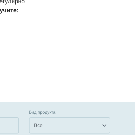
егулярно
учите:
Вид продукта
Все