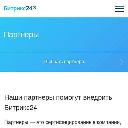
ВОЗМОЖНОСТИ
Партнеры
ЦЕНЫ
ИНТЕГРАЦИИ
Выбрать партнёра
ВНЕДРЕНИЕ
Выбрать партнёра
ПОДДЕРЖКА
Наши партнеры помогут внедрить
Стать партнёром
Битрикс24
ПОЛУЧИТЬ БЕСПЛАТНО
Кейсы партнеров
ВХОД
Партнеры — это сертифицированные компании,
ВХОД