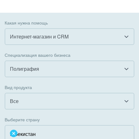
Какая нужна помощь
Интернет-магазин и CRM
Все
Специализация вашего бизнеса
Внедрение CRM
Полиграфия
Внедрение КЭДО
Все
Вид продукта
Интеграция с 1С
Гостинично-ресторанный бизнес
Все
Организация задач и проектов
Государственные организации
Все
Внедрение Бизнес-процессов
Выберите страну
Коммунальные услуги, ЖКХ
Облачный Битрикс24
Системное администрирование
Некоммерческие, религиозные организации,