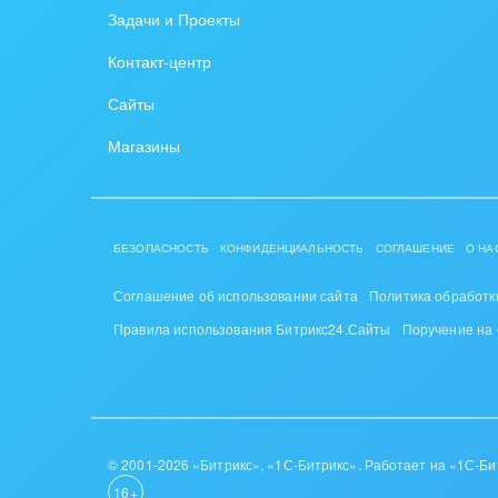
Задачи и Проекты
Крупные корпоративные
Охра
Контакт-центр
внедрения
Пром
Сайты
Внедрение для медицины
СМИ,
Магазины
Внедрение для
спра
гос.организаций
Стра
Внедрение онлайн-
БЕЗОПАСНОСТЬ
КОНФИДЕНЦИАЛЬНОСТЬ
СОГЛАШЕНИЕ
О НА
продаж
Строи
благ
Соглашение об использовании сайта
Политика обработк
Внедрение онлайн-офиса
Правила использования Битрикс24.Сайты
Поручение на
/ Интранета
Тран
авто
Труд
Красо
© 2001-2026 «Битрикс», «1С-Битрикс». Работает на «1С-Би
16+