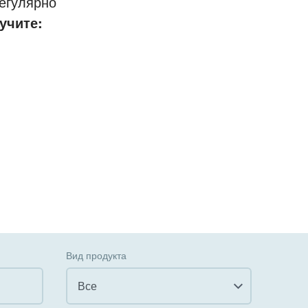
егулярно
учите:
Вид продукта
Все