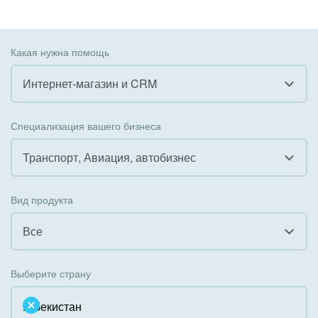
Какая нужна помощь
Интернет-магазин и CRM
Все
Специализация вашего бизнеса
Внедрение CRM
Транспорт, Авиация, автобизнес
Внедрение КЭДО
Все
Вид продукта
Интеграция с 1С
Гостинично-ресторанный бизнес
Все
Организация задач и проектов
Государственные организации
Все
Внедрение Бизнес-процессов
Выберите страну
Коммунальные услуги, ЖКХ
Облачный Битрикс24
Системное администрирование
Некоммерческие, религиозные организации,