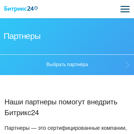
ВОЗМОЖНОСТИ
Партнеры
ЦЕНЫ
ИНТЕГРАЦИИ
Выбрать партнёра
ВНЕДРЕНИЕ
Выбрать партнёра
ПОДДЕРЖКА
Наши партнеры помогут внедрить
Стать партнёром
Битрикс24
ПОЛУЧИТЬ БЕСПЛАТНО
Кейсы партнеров
ВХОД
Партнеры — это сертифицированные компании,
ВХОД