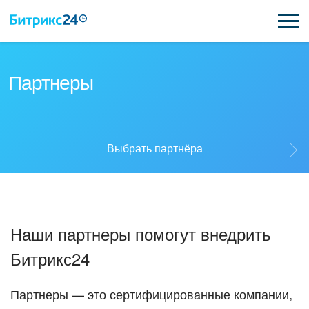
ВОЗМОЖНОСТИ
Партнеры
ЦЕНЫ
ИНТЕГРАЦИИ
Выбрать партнёра
ВНЕДРЕНИЕ
Выбрать партнёра
ПОДДЕРЖКА
Наши партнеры помогут внедрить
Стать партнёром
Битрикс24
ПОЛУЧИТЬ БЕСПЛАТНО
Кейсы партнеров
ВХОД
Партнеры — это сертифицированные компании,
ВХОД