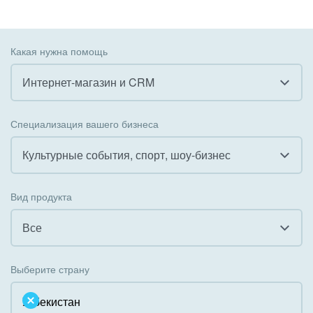
Какая нужна помощь
Интернет-магазин и CRM
Все
Специализация вашего бизнеса
Внедрение CRM
Культурные события, спорт, шоу-бизнес
Внедрение КЭДО
Все
Вид продукта
Интеграция с 1С
Гостинично-ресторанный бизнес
Все
Организация задач и проектов
Государственные организации
Все
Внедрение Бизнес-процессов
Выберите страну
Коммунальные услуги, ЖКХ
Облачный Битрикс24
Системное администрирование
Некоммерческие, религиозные организации,