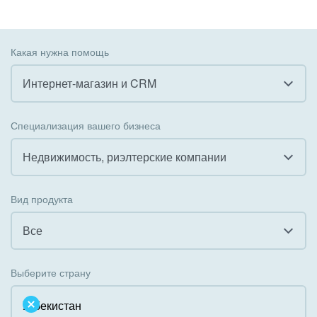
Какая нужна помощь
Интернет-магазин и CRM
Все
Специализация вашего бизнеса
Внедрение CRM
Недвижимость, риэлтерские компании
Внедрение КЭДО
Все
Вид продукта
Интеграция с 1С
Гостинично-ресторанный бизнес
Все
Организация задач и проектов
Государственные организации
Все
Внедрение Бизнес-процессов
Выберите страну
Коммунальные услуги, ЖКХ
Облачный Битрикс24
Системное администрирование
Некоммерческие, религиозные организации,