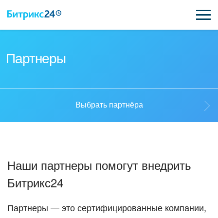
ВОЗМОЖНОСТИ
Партнеры
ЦЕНЫ
ИНТЕГРАЦИИ
Выбрать партнёра
ВНЕДРЕНИЕ
Выбрать партнёра
ПОДДЕРЖКА
Наши партнеры помогут внедрить
Стать партнёром
Битрикс24
ПОЛУЧИТЬ БЕСПЛАТНО
Кейсы партнеров
ВХОД
Партнеры — это сертифицированные компании,
ВХОД