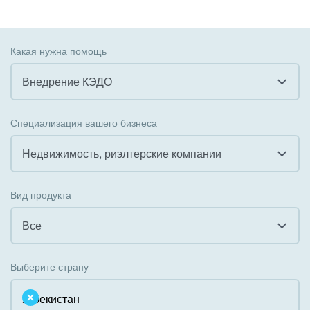
Какая нужна помощь
Внедрение КЭДО
Все
Специализация вашего бизнеса
Внедрение CRM
Недвижимость, риэлтерские компании
Внедрение КЭДО
Все
Вид продукта
Интеграция с 1С
Гостинично-ресторанный бизнес
Все
Организация задач и проектов
Государственные организации
Все
Внедрение Бизнес-процессов
Выберите страну
Коммунальные услуги, ЖКХ
Облачный Битрикс24
Системное администрирование
Некоммерческие, религиозные организации,