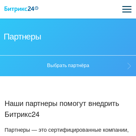
ВОЗМОЖНОСТИ
Партнеры
ЦЕНЫ
ИНТЕГРАЦИИ
Выбрать партнёра
ВНЕДРЕНИЕ
Выбрать партнёра
ПОДДЕРЖКА
Наши партнеры помогут внедрить
Стать партнёром
Битрикс24
ПОЛУЧИТЬ БЕСПЛАТНО
Кейсы партнеров
ВХОД
Партнеры — это сертифицированные компании,
ВХОД