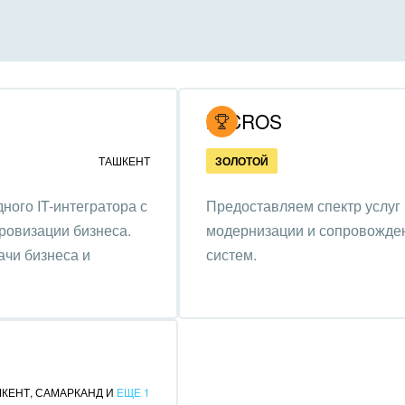
инично-ресторанный
ес
дарственные организации
MICROS
унальные услуги, ЖКХ
ТАШКЕНТ
ЗОЛОТОЙ
ммерческие, религиозные
ого IT-интегратора с
Предоставляем спектр услуг 
низации,
ровизации бизнеса.
модернизации и сопровожде
отворительность
ачи бизнеса и
систем.
ижимость, риэлтерские
ании
зование, наука
ственно-политические
ШКЕНТ
,
САМАРКАНД
И
ЕЩЕ 1
низации