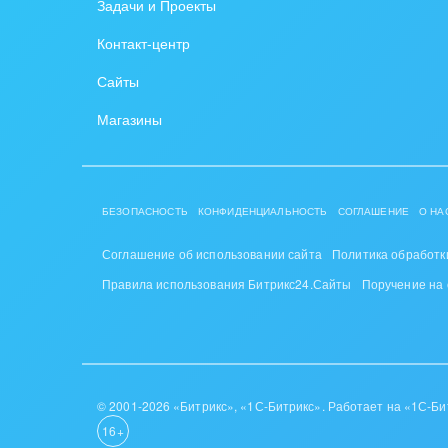
Задачи и Проекты
PR, м
Контакт-центр
АПК 
Сайты
пром
Магазины
Выст
конф
Горн
БЕЗОПАСНОСТЬ
КОНФИДЕНЦИАЛЬНОСТЬ
СОГЛАШЕНИЕ
О НА
Досуг
Соглашение об использовании сайта
Политика обработк
Изго
Правила использования Битрикс24.Сайты
Поручение на
мемо
Инве
Интер
© 2001-2026 «Битрикс», «1С-Битрикс». Работает на «1С-Би
16+
IT, И