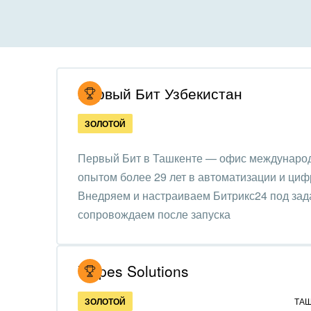
Все
Все
Внедрение CRM
Гост
бизн
Внедрение КЭДО
Госу
Первый Бит Узбекистан
Интеграция с 1С
Комм
ЗОЛОТОЙ
Организация задач и
проектов
Неко
Первый Бит в Ташкенте — офис международн
орга
опытом более 29 лет в автоматизации и циф
Внедрение Бизнес-
Благ
Внедряем и настраиваем Битрикс24 под зад
процессов
Недв
сопровождаем после запуска
Системное
комп
администрирование
Обра
Vulpes Solutions
Создание сайтов
Обще
ЗОЛОТОЙ
ТА
Интернет-магазин и CRM
орга