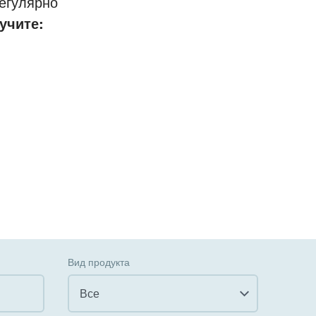
егулярно
учите:
Вид продукта
Все