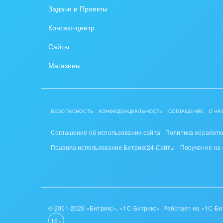
Задачи и Проекты
Крупные корпоративные
Охра
Контакт-центр
внедрения
Пром
Сайты
Внедрение для медицины
СМИ,
Магазины
Внедрение для
спра
гос.организаций
Стра
Внедрение онлайн-
БЕЗОПАСНОСТЬ
КОНФИДЕНЦИАЛЬНОСТЬ
СОГЛАШЕНИЕ
О НА
продаж
Строи
благ
Соглашение об использовании сайта
Политика обработк
Внедрение онлайн-офиса
Правила использования Битрикс24.Сайты
Поручение на
/ Интранета
Тран
авто
Труд
Красо
© 2001-2026 «Битрикс», «1С-Битрикс». Работает на «1С-Би
16+