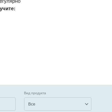
егулярно
учите:
Вид продукта
Все