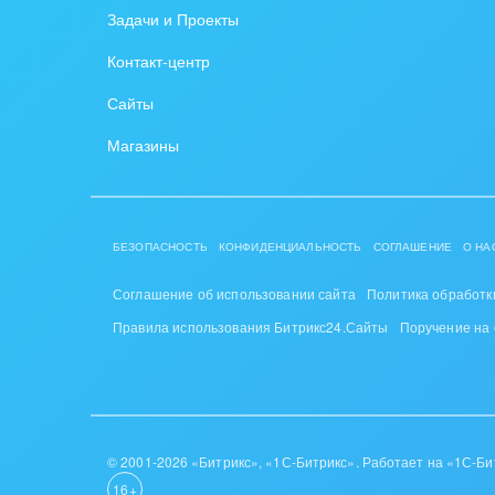
Задачи и Проекты
Крупные корпоративные
Охра
Контакт-центр
внедрения
Пром
Сайты
Внедрение для медицины
СМИ,
Магазины
Внедрение для
спра
гос.организаций
Стра
Внедрение онлайн-
БЕЗОПАСНОСТЬ
КОНФИДЕНЦИАЛЬНОСТЬ
СОГЛАШЕНИЕ
О НА
продаж
Строи
благ
Соглашение об использовании сайта
Политика обработк
Внедрение онлайн-офиса
Правила использования Битрикс24.Сайты
Поручение на
/ Интранета
Тран
авто
Труд
Красо
© 2001-2026 «Битрикс», «1С-Битрикс». Работает на «1С-Би
16+