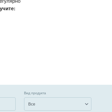
егулярно
учите:
Вид продукта
Все