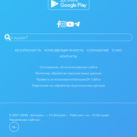
IT, Интернет
Консалтинговые и управленческие услуги
Культурные события, спорт, шоу-бизнес
Логистика
БЕЗОПАСНОСТЬ
КОНФИДЕНЦИАЛЬНОСТЬ
СОГЛАШЕНИЕ
О НАС
КОНТАКТЫ
Мебель, лес, деревообработка
Соглашение об использовании сайта
Политика обработки персональных данных
Медицина и фармацевтика
Правила использования Битрикс24.Сайты
Поручение на обработку персональных данных
Металлургия
Мода, одежда, аксессуары, стиль
Нефть, газ
© 2001-2026 «Битрикс», «1С-Битрикс». Работает на «1С-Битрикс:
Управление сайтом»
16+
Оборудование, техника