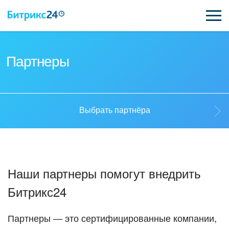
ВОЗМОЖНОСТИ
Партнеры
ЦЕНЫ
ИНТЕГРАЦИИ
Выбрать партнёра
ВНЕДРЕНИЕ
Выбрать партнёра
ПОДДЕРЖКА
Наши партнеры помогут внедрить
Стать партнёром
Битрикс24
ПОЛУЧИТЬ БЕСПЛАТНО
Кейсы партнеров
ВХОД
Партнеры — это сертифицированные компании,
ВХОД