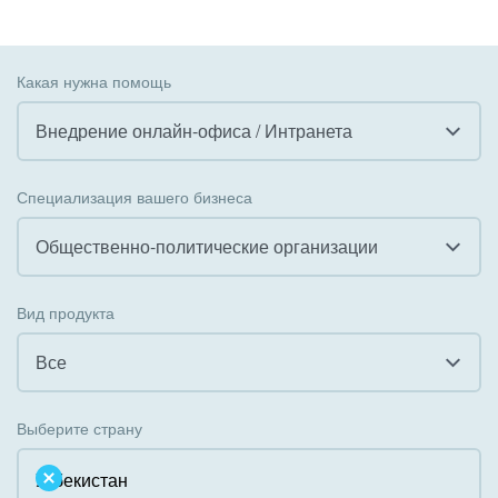
Какая нужна помощь
Внедрение онлайн-офиса / Интранета
Все
Специализация вашего бизнеса
Внедрение CRM
Общественно-политические организации
Внедрение КЭДО
Все
Вид продукта
Интеграция с 1С
Гостинично-ресторанный бизнес
Все
Организация задач и проектов
Государственные организации
Все
Внедрение Бизнес-процессов
Выберите страну
Коммунальные услуги, ЖКХ
Облачный Битрикс24
Системное администрирование
Некоммерческие, религиозные организации,