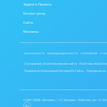
Задачи и Проекты
Крупные корпоративные
Охра
Контакт-центр
внедрения
Пром
Сайты
Внедрение для медицины
СМИ,
Магазины
Внедрение для
спра
гос.организаций
Стра
Внедрение онлайн-
БЕЗОПАСНОСТЬ
КОНФИДЕНЦИАЛЬНОСТЬ
СОГЛАШЕНИЕ
О НА
продаж
Строи
благ
Соглашение об использовании сайта
Политика обработк
Внедрение онлайн-офиса
Правила использования Битрикс24.Сайты
Поручение на
/ Интранета
Тран
авто
Труд
Красо
© 2001-2026 «Битрикс», «1С-Битрикс». Работает на «1С-Би
16+