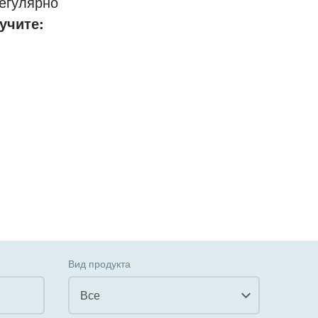
егулярно
учите:
Вид продукта
Все