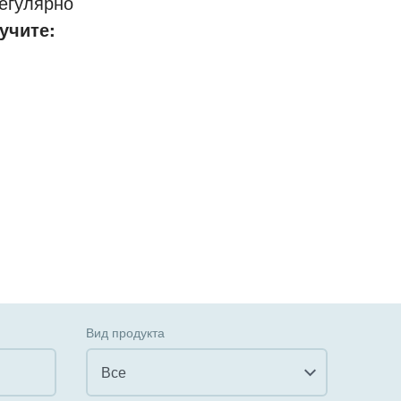
егулярно
учите:
Вид продукта
Все