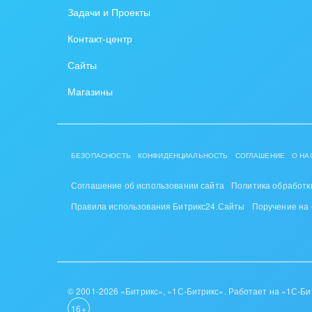
Задачи и Проекты
Крупные корпоративные
Охра
Контакт-центр
внедрения
Пром
Сайты
Внедрение для медицины
СМИ,
Магазины
Внедрение для
спра
гос.организаций
Стра
Внедрение онлайн-
БЕЗОПАСНОСТЬ
КОНФИДЕНЦИАЛЬНОСТЬ
СОГЛАШЕНИЕ
О НА
продаж
Строи
благ
Соглашение об использовании сайта
Политика обработк
Внедрение онлайн-офиса
Правила использования Битрикс24.Сайты
Поручение на
/ Интранета
Тран
авто
Труд
Красо
© 2001-2026 «Битрикс», «1С-Битрикс». Работает на «1С-Би
16+