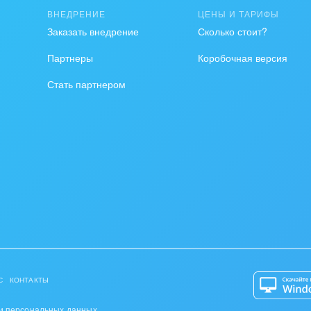
ВНЕДРЕНИЕ
ЦЕНЫ И ТАРИФЫ
на, безопасность
Заказать внедрение
Сколько стоит?
ышленность
Партнеры
Коробочная версия
Стать партнером
 издательства,
вочники
хование
тельство, ремонт и
оустройство
спорт, Авиация,
бизнес
оустройство
С
КОНТАКТЫ
та, фитнес, спорт
и персональных данных