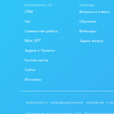
ВОЗМОЖНОСТИ
ПОМОЩЬ
Крупные корпоративные
Охра
CRM
Вопросы и ответы
внедрения
Пром
Чат
Обучение
Внедрение для медицины
Совместная работа
Вебинары
СМИ,
Внедрение для
спра
Bitrix GPT
Задать вопрос
гос.организаций
Стра
Задачи и Проекты
Внедрение онлайн-
Контакт-центр
продаж
Строи
благ
Сайты
Внедрение онлайн-офиса
/ Интранета
Тран
Магазины
авто
Труд
БЕЗОПАСНОСТЬ
КОНФИДЕНЦИАЛЬНОСТЬ
СОГЛАШЕНИЕ
О НА
Красо
Соглашение об использовании сайта
Политика обработк