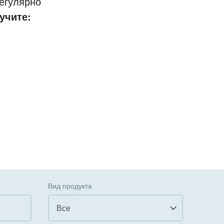
егулярно
учите:
Вид продукта
Все