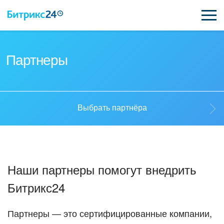
ВОЗМОЖНОСТИ
Партнеры
ЦЕНЫ
ИНТЕГРАЦИИ
Выбрать партнёра
ВНЕДРЕНИЕ
Выбрать партнёра
ПОДДЕРЖКА
Наши партнеры помогут внедрить
Стать партнёром
Битрикс24
ПОЛУЧИТЬ БЕСПЛАТНО
Кейсы партнеров
ВХОД
Партнеры — это сертифицированные компании,
ВХОД