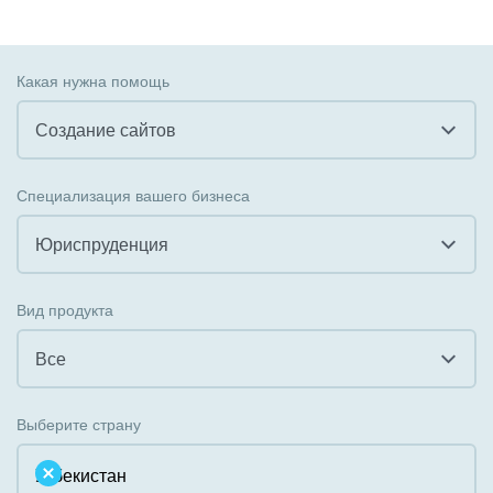
Какая нужна помощь
Создание сайтов
Все
Специализация вашего бизнеса
Внедрение CRM
Юриспруденция
Внедрение КЭДО
Все
Вид продукта
Интеграция с 1С
Гостинично-ресторанный бизнес
Все
Организация задач и проектов
Государственные организации
Все
Внедрение Бизнес-процессов
Выберите страну
Коммунальные услуги, ЖКХ
Облачный Битрикс24
Системное администрирование
Некоммерческие, религиозные организации,