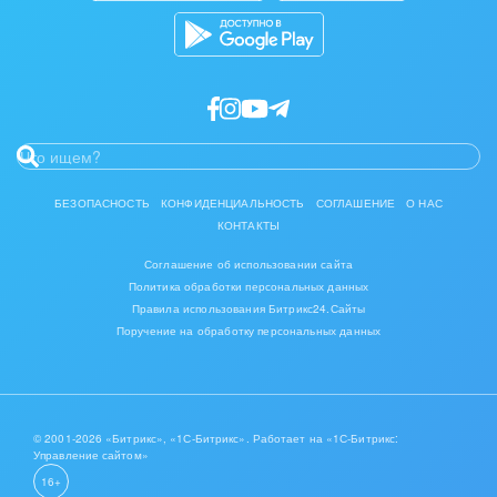
IT, Интернет
Консалтинговые и управленческие услуги
Культурные события, спорт, шоу-бизнес
Логистика
БЕЗОПАСНОСТЬ
КОНФИДЕНЦИАЛЬНОСТЬ
СОГЛАШЕНИЕ
О НАС
Мебель, лес, деревообработка
КОНТАКТЫ
Соглашение об использовании сайта
Медицина и фармацевтика
Политика обработки персональных данных
Правила использования Битрикс24.Сайты
Металлургия
Поручение на обработку персональных данных
Мода, одежда, аксессуары, стиль
Нефть, газ
© 2001-2026 «Битрикс», «1С-Битрикс». Работает на «1С-Битрикс:
Управление сайтом»
Оборудование, техника
16+