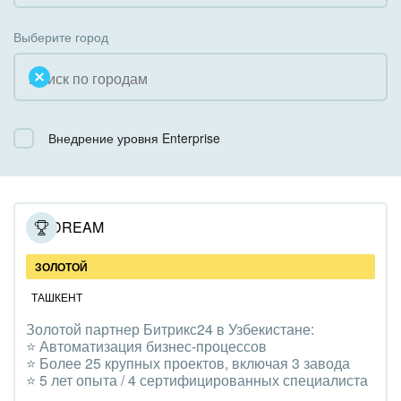
Коробочная версия
Благотворительность
Создание сайтов
Выберите город
Недвижимость, риэлтерские компании
Интернет-магазин и CRM
Образование, наука
Крупные корпоративные внедрения
Общественно-политические организации
Внедрение уровня Enterprise
Внедрение для медицины
Охрана, безопасность
Внедрение для гос.организаций
Промышленность
Внедрение онлайн-продаж
UNIDREAM
СМИ, издательства, справочники
Внедрение онлайн-офиса / Интранета
ЗОЛОТОЙ
Страхование
ТАШКЕНТ
Золотой партнер Битрикс24 в Узбекистане:
Строительство, ремонт и благоустройство
⭐️ Автоматизация бизнес-процессов
⭐️ Более 25 крупных проектов, включая 3 завода
Транспорт, Авиация, автобизнес
⭐️ 5 лет опыта / 4 сертифицированных специалиста