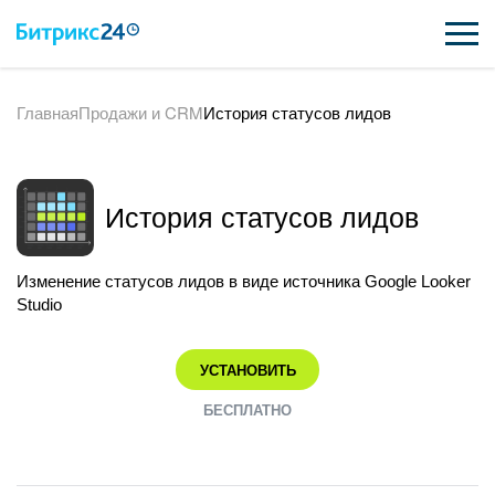
Главная
Продажи и CRM
История статусов лидов
ВОЗМОЖНОСТИ
ЦЕНЫ
История статусов лидов
ИНТЕГРАЦИИ
ВНЕДРЕНИЕ
Изменение статусов лидов в виде источника Google Looker
Studio
ПОДДЕРЖКА
УСТАНОВИТЬ
ПОЛУЧИТЬ БЕСПЛАТНО
БЕСПЛАТНО
ВХОД
ВХОД