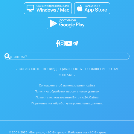
Магазины
Разработчикам приложений
БЕЗОПАСНОСТЬ
КОНФИДЕНЦИАЛЬНОСТЬ
СОГЛАШЕНИЕ
О НАС
КОНТАКТЫ
Соглашение об использовании сайта
Политика обработки персональных данных
Правила использования Битрикс24.Сайты
Поручение на обработку персональных данных
© 2001-2026 «Битрикс», «1С-Битрикс». Работает на «1С-Битрикс: