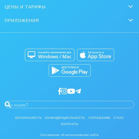
Bitrix GPT
ЦЕНЫ И ТАРИФЫ
Вебинары
Партнеры
Сколько стоит?
Задачи и Проекты
Задать вопрос
ПРИЛОЖЕНИЯ
Стать партнером
Коробочная версия
Контакт-центр
Мобильное приложение
Сайты
Приложение для Windows и Mac
Магазины
Разработчикам приложений
БЕЗОПАСНОСТЬ
КОНФИДЕНЦИАЛЬНОСТЬ
СОГЛАШЕНИЕ
О НАС
КОНТАКТЫ
Соглашение об использовании сайта