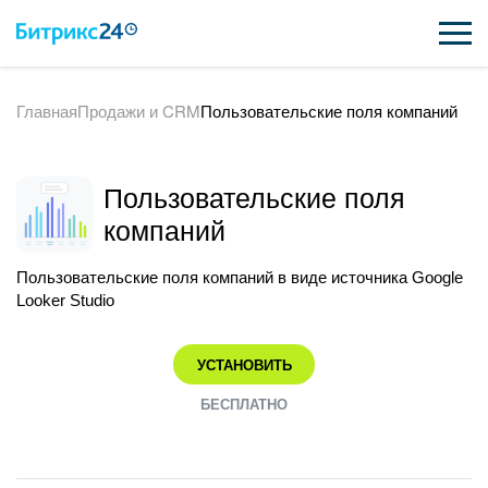
Главная
Продажи и CRM
Пользовательские поля компаний
ВОЗМОЖНОСТИ
ЦЕНЫ
Пользовательские поля
ИНТЕГРАЦИИ
компаний
ВНЕДРЕНИЕ
Пользовательские поля компаний в виде источника Google
Looker Studio
ПОДДЕРЖКА
УСТАНОВИТЬ
ПОЛУЧИТЬ БЕСПЛАТНО
БЕСПЛАТНО
ВХОД
ВХОД