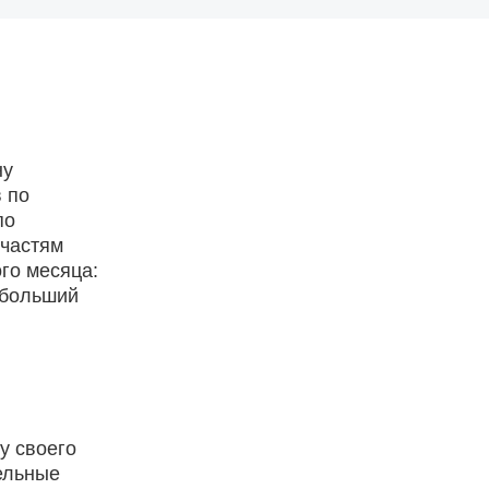
ну
 по
по
 частям
го месяца:
ибольший
у своего
дельные