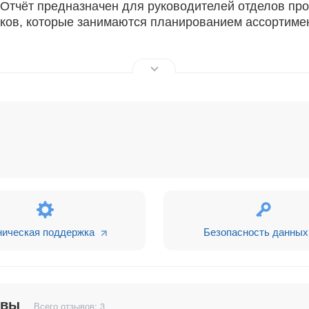
Отчёт предназначен для руководителей отделов пр
иков, которые занимаются планированием ассортиме
приносящих наибольший доход за выбранный период. 
рибыльные позиции в ассортименте.
тинг сотрудников по наибольшему доходу от продаж
ническая поддержка
Безопасность данных
(например, по кварталам). Это поможет выявить сез
абочих графиков и распределения ресурсов.
ывы
Всего отзывов: 3