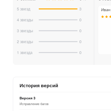
- Обращайте внимание на разрыв между лидер
явных фаворитов и проблемные зоны.
5 звезд
3
Иван 
- Анализируйте продажи по товарам. Это пом
4 звезды
0
на основе прогнозируемых пиков и спадов пр
3 звезды
0
- Анализируйте продажи по сотрудникам. Это
2 звезды
0
1 звезда
0
История версий
Версия 3
Исправление багов