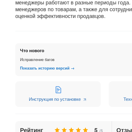
менеджеры работают в разные периоды года. 
менеджеров по товарам, а также для сотрудн
оценкой эффективности продавцов.
Ключевые метрики
Что нового
- Продажи по сезонам.
Исправление багов
- Рейтинг — это рейтинг товаров или услуг, 
Показать историю версий →
быстро выявить наиболее востребованные и п
- Рейтинг сотрудников по продажам — это рей
Инструкция по установке
Тех
Подсказки по использованию отчёта
- Сравнивайте показатели за разные периоды 
может быть использовано для планирования р
Рейтинг
5
Отз
/5