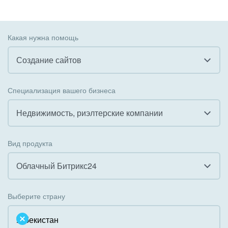
Какая нужна помощь
Создание сайтов
Все
Специализация вашего бизнеса
Внедрение CRM
Недвижимость, риэлтерские компании
Внедрение КЭДО
Все
Вид продукта
Интеграция с 1С
Гостинично-ресторанный бизнес
Облачный Битрикс24
Организация задач и проектов
Государственные организации
Все
Внедрение Бизнес-процессов
Выберите страну
Коммунальные услуги, ЖКХ
Облачный Битрикс24
Системное администрирование
Некоммерческие, религиозные организации,