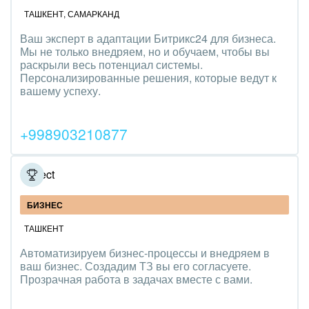
ТАШКЕНТ
,
САМАРКАНД
IT, Интернет
Ваш эксперт в адаптации Битрикс24 для бизнеса.
Консалтинговые и управленческие услуги
Мы не только внедряем, но и обучаем, чтобы вы
раскрыли весь потенциал системы.
Персонализированные решения, которые ведут к
Культурные события, спорт, шоу-бизнес
вашему успеху.
Логистика
+998903210877
Мебель, лес, деревообработка
Медицина и фармацевтика
Broject
Металлургия
БИЗНЕС
ТАШКЕНТ
Мода, одежда, аксессуары, стиль
Автоматизируем бизнес-процессы и внедряем в
Нефть, газ
ваш бизнес. Создадим ТЗ вы его согласуете.
Прозрачная работа в задачах вместе с вами.
Оборудование, техника