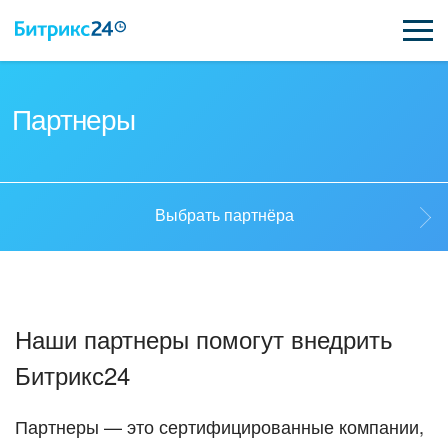
ВОЗМОЖНОСТИ
Партнеры
ЦЕНЫ
ИНТЕГРАЦИИ
Выбрать партнёра
ВНЕДРЕНИЕ
Выбрать партнёра
ПОДДЕРЖКА
Наши партнеры помогут внедрить
Стать партнёром
Битрикс24
ПОЛУЧИТЬ БЕСПЛАТНО
Кейсы партнеров
ВХОД
Партнеры — это сертифицированные компании,
ВХОД