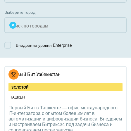
Коробочная версия
Благотворительность
Создание сайтов
Выберите город
Недвижимость, риэлтерские компании
Интернет-магазин и CRM
Образование, наука
Крупные корпоративные внедрения
Общественно-политические организации
Внедрение уровня Enterprise
Внедрение для медицины
Охрана, безопасность
Внедрение для гос.организаций
Промышленность
Внедрение онлайн-продаж
Первый Бит Узбекистан
СМИ, издательства, справочники
Внедрение онлайн-офиса / Интранета
ЗОЛОТОЙ
Страхование
ТАШКЕНТ
Первый Бит в Ташкенте — офис международного
Строительство, ремонт и благоустройство
IT-интегратора с опытом более 29 лет в
автоматизации и цифровизации бизнеса. Внедряем
Транспорт, Авиация, автобизнес
и настраиваем Битрикс24 под задачи бизнеса и
сопровождаем после запуска