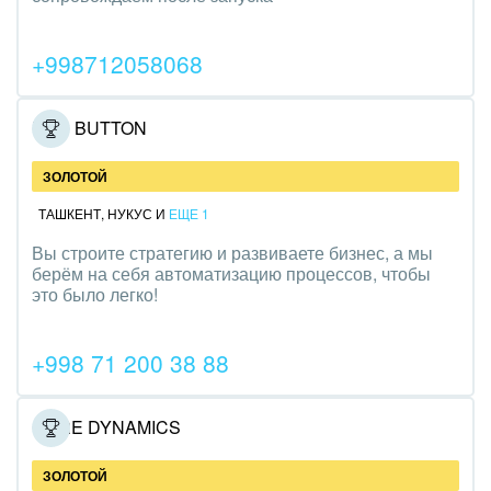
Трудоустройство
+998712058068
Красота, фитнес, спорт
PR, маркетинг, реклама,
RED BUTTON
АПК и пищевая промышленность
ЗОЛОТОЙ
Выставки, семинары, конференции
ТАШКЕНТ
,
НУКУС
И
ЕЩЕ 1
Вы строите стратегию и развиваете бизнес, а мы
Горнодобывающая отрасль
берём на себя автоматизацию процессов, чтобы
это было легко!
Досуг, туризм и отдых
Изготовление памятников и мемориальных
+998 71 200 38 88
комплексов
Инвестиционный бизнес
CORE DYNAMICS
Интерьер, дизайн, декор
ЗОЛОТОЙ