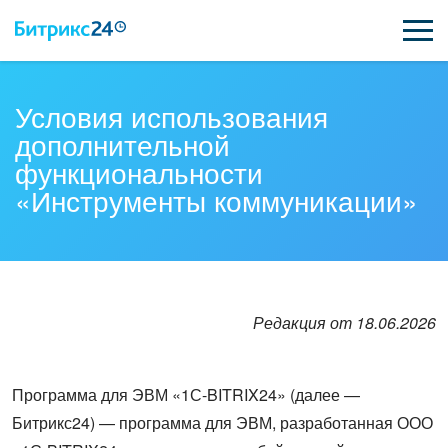
ВОЗМОЖНОСТИ
Условия использования
дополнительной
ЦЕНЫ
функциональности
«Инструменты коммуникации»
ИНТЕГРАЦИИ
ВНЕДРЕНИЕ
ПОДДЕРЖКА
Редакция от 18.06.2026
ПОЛУЧИТЬ БЕСПЛАТНО
Программа для ЭВМ «1С-BITRIX24» (далее —
ВХОД
Битрикс24) — программа для ЭВМ, разработанная ООО
ВХОД