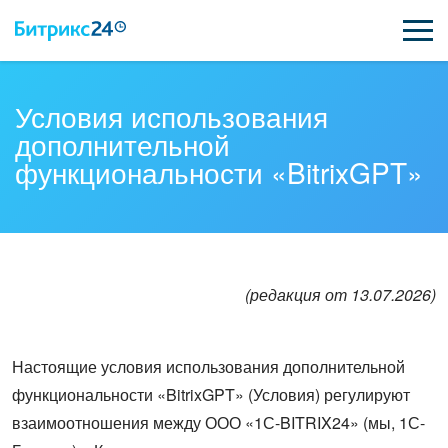
ВОЗМОЖНОСТИ
Условия использования
дополнительной
ЦЕНЫ
функциональности «BitrixGPT»
ИНТЕГРАЦИИ
ВНЕДРЕНИЕ
ПОДДЕРЖКА
(редакция от 13.07.2026)
Настоящие условия использования дополнительной
ПОЛУЧИТЬ БЕСПЛАТНО
функциональности «BitrixGPT» (Условия) регулируют
ВХОД
взаимоотношения между ООО «1С-BITRIX24» (мы, 1С-
ВХОД