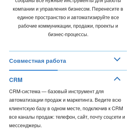
собраны все нужные инструменты для работы
компании и управления бизнесом. Перенесите в
единое пространство и автоматизируйте все
рабочие коммуникации, продажи, проекты и
бизнес-процессы.
Совместная работа
Новый уровень совместной работы всей компании.
CRM
Пригласите сотрудников в единый
онлайн-офис
,
повторяющий структуру вашей компании.
CRM-система — базовый инструмент для
автоматизации продаж и маркетинга. Ведите всю
Используйте все возможности корпоративной
клиентскую базу в одном месте, подключив к CRM
соцсети:
все каналы продаж: телефон, сайт, почту соцсети и
общайтесь в мессенджере и через
мессенджеры.
видеозвонки