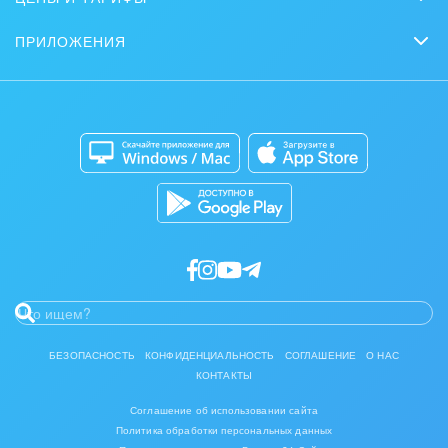
Вебинары
Партнеры
Сколько стоит?
Задачи и Проекты
Задать вопрос
ПРИЛОЖЕНИЯ
Стать партнером
Коробочная версия
Контакт-центр
Мобильное приложение
Сайты
Приложение для Windows и Mac
Магазины
Разработчикам приложений
БЕЗОПАСНОСТЬ
КОНФИДЕНЦИАЛЬНОСТЬ
СОГЛАШЕНИЕ
О НАС
КОНТАКТЫ
Соглашение об использовании сайта
Политика обработки персональных данных