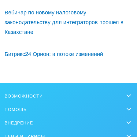
Вебинар по новому налоговому
законодательству для интеграторов прошел в
Казахстане
Битрикс24 Орион: в потоке изменений
ВОЗМОЖНОСТИ
CRM
ПОМОЩЬ
Чат
Вопросы и ответы
ВНЕДРЕНИЕ
Совместная работа
Обучение
Заказать внедрение
Bitrix GPT
ЦЕНЫ И ТАРИФЫ