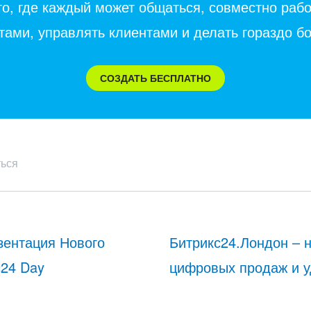
то, где каждый может общаться, совместно раб
тами, управлять клиентами и делать гораздо б
СОЗДАТЬ БЕСПЛАТНО
ться
зентация Нового
Битрикс24.Лондон – 
с24 Day
цифровых продаж и у