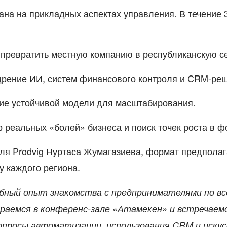
на на прикладных аспектах управления. В течение 
 превратить местную компанию в республиканскую се
рение ИИ, систем финансового контроля и CRM-реш
ие устойчивой модели для масштабирования.
 реальных «болей» бизнеса и поиск точек роста в ф
еля
Prodvig Нуртаса Жумагазиева
, формат предполаг
у каждого региона.
бный опыт знакомства с предпринимателями по вс
ираемся в конференс-зале «Атамекен» и встречаем
вопросы автоматизации, использования CRM и иску