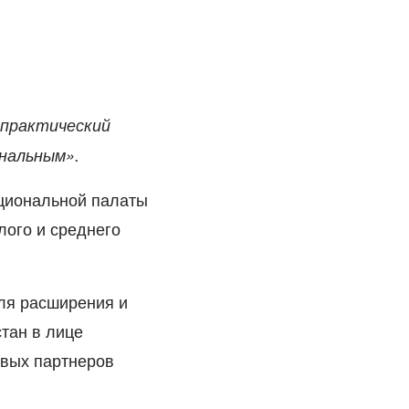
 практический
ональным».
циональной палаты
лого и среднего
ля расширения и
стан
в лице
овых партнеров