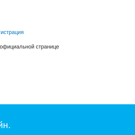
гистрация
й официальной странице
йн.