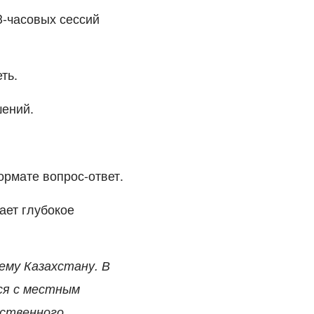
3-часовых сессий
ть.
ений.
ормате вопрос-ответ.
ает глубокое
ему Казахстану. В
ся с местным
сственного