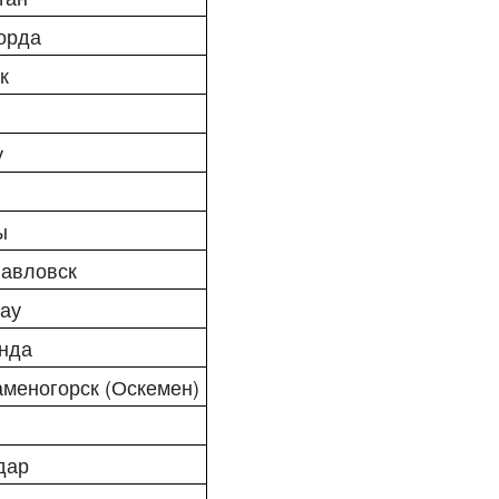
орда
ск
е
у
ы
авловск
тау
анда
аменогорск (Оскемен)
й
дар