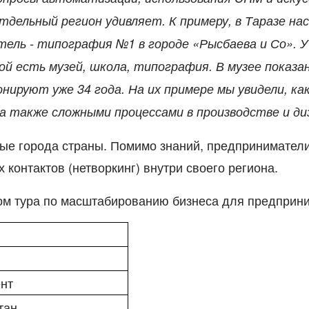
дельный регион удивляет. К примеру, в Таразе нас
ель - типография №1 в городе «Рысбаева и Со». У
й есть музей, школа, типография. В музее показа
онируют уже 34 года. На их примере мы увидели, к
а также сложными процессами в производстве и ди
вые города страны. Помимо знаний, предпринимател
 контактов (нетворкинг) внутри своего региона.
ом тура по масштабированию бизнеса для предприн
нт
тан