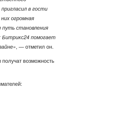
 пригласил в гости
 них огромная
н путь становления
ак Битрикс24 помогает
, — отметил он.
зайне»
и получат возможность
имателей: