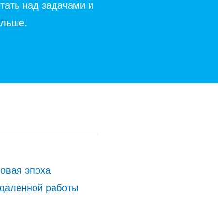
отать над задачами и
ольше.
новая эпоха
даленной работы