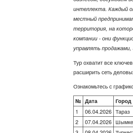
интеллекта. Каждый от
местный предпринимат
территория, на которо
компании - они функци
управлять продажами, 
Тур охватит все ключе
расширить сеть деловых
Ознакомьтесь с график
№
Дата
Город
1
06.04.2026
Тараз
2
07.04.2026
Шымке
3
08.04.2026
Туркес