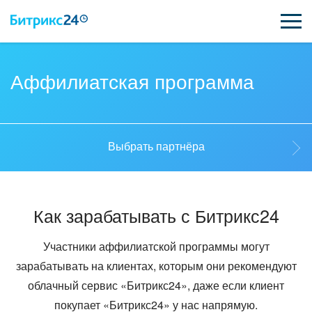
ВОЗМОЖНОСТИ
Аффилиатская программа
ЦЕНЫ
ИНТЕГРАЦИИ
Выбрать партнёра
ВНЕДРЕНИЕ
Выбрать партнёра
ПОДДЕРЖКА
Как зарабатывать с Битрикс24
Стать партнёром
Участники аффилиатской программы могут
ПОЛУЧИТЬ БЕСПЛАТНО
зарабатывать на клиентах, которым они рекомендуют
облачный сервис «Битрикс24», даже если клиент
Кейсы партнеров
ВХОД
покупает «Битрикс24» у нас напрямую.
ВХОД