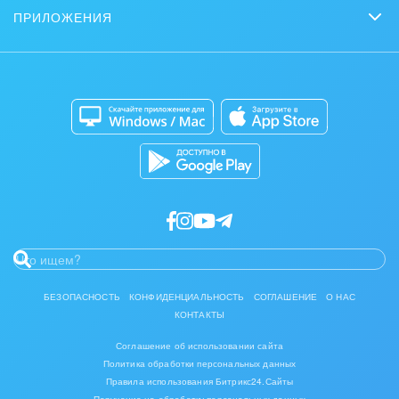
Задачи и Проекты
Задать вопрос
ПРИЛОЖЕНИЯ
Стать партнером
Коробочная версия
Контакт-центр
Мобильное приложение
Сайты
Приложение для Windows и Mac
Магазины
Разработчикам приложений
БЕЗОПАСНОСТЬ
КОНФИДЕНЦИАЛЬНОСТЬ
СОГЛАШЕНИЕ
О НАС
КОНТАКТЫ
Соглашение об использовании сайта
Политика обработки персональных данных
Правила использования Битрикс24.Сайты