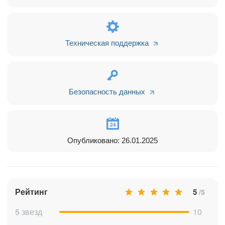
Avito
. Поддерживается Авито мессенджер, Заказы, Авито
Работа (отклики), Авито Недвижимость (бронирования).
Возможность отправлять изображения и принимать
Техническая поддержка
голосовые сообщения. Можете подключить неограниченное
количество Авито аккаунтов и переписываться через
Открытые линии Битрикс 24 с автоматическим созданием
лидов. Подробности в
Инструкции для Авито
.
Безопасность данных
ВКонтакте
. Подключите вашу ВК группу или сообщество и
общайтесь с клиентами по удобному каналу. Подробнее в
Инструкции для ВКонтакте
.
HH
. Подключите ваш аккаунт на HeadHunter (HH.ru) и
общайтесь с соискателями прямо из crm - получайте
Опубликовано: 26.01.2025
резюме и номера телефонов из ХХ. Все подробности в
Инструкции для HH.ru
.
Возможности приложения:
Полная интеграция с чатами Открытых линий
Рейтинг
5
/5
Битрикс24
Пишите первыми клиентам в Whatsapp, Telegram и Max
5 звезд
10
Можно писать из карточки контакта, лида, сделки