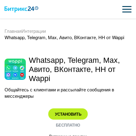
Главная
Интеграции
ВОЗМОЖНОСТИ
Whatsapp, Telegram, Max, Авито, ВКонтакте, HH от Wappi
ЦЕНЫ
Whatsapp, Telegram, Max,
ИНТЕГРАЦИИ
Авито, ВКонтакте, HH от
ВНЕДРЕНИЕ
Wappi
ПОДДЕРЖКА
Общайтесь с клиентами и рассылайте сообщения в
мессенджеры
ПОЛУЧИТЬ БЕСПЛАТНО
УСТАНОВИТЬ
БЕСПЛАТНО
ВХОД
ВХОД