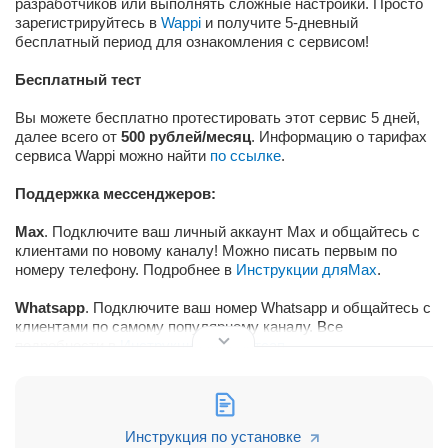
разработчиков или выполнять сложные настройки. Просто
зарегистрируйтесь в
Wappi
и получите 5-дневный
бесплатный период для ознакомления с сервисом!
Бесплатный тест
Вы можете бесплатно протестировать этот сервис 5 дней,
далее всего от
500 рублей/месяц
. Информацию о тарифах
сервиса Wappi можно найти
по ссылке
.
Поддержка мессенджеров:
Max
. Подключите ваш личный аккаунт Max и общайтесь с
клиентами по новому каналу! Можно писать первым по
номеру телефону. Подробнее в
Инструкции для
Max
.
Whatsapp
. Подключите ваш номер Whatsapp и общайтесь с
клиентами по самому популярному каналу. Все
подробности в
Инструкции для
Ватсап
.
Telegram
. Подключите ваш Личный номерной телеграм и
общайтесь с клиентами по удобному каналу. Это гораздо
удобнее, чем общение через телеграм бота. Более
Инструкция по установке
подробно читайте в
Инструкции для Телеграм
.