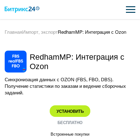
Главная
Импорт, экспорт
RedhamMP: Интеграция с Ozon
ВОЗМОЖНОСТИ
ЦЕНЫ
RedhamMP: Интеграция с
ИНТЕГРАЦИИ
Ozon
ВНЕДРЕНИЕ
Синхронизация данных с OZON (FBS, FBO, DBS).
Получение статистики по заказам и ведение сборочных
ПОДДЕРЖКА
заданий.
УСТАНОВИТЬ
ПОЛУЧИТЬ БЕСПЛАТНО
БЕСПЛАТНО
ВХОД
Встроенные покупки
ВХОД