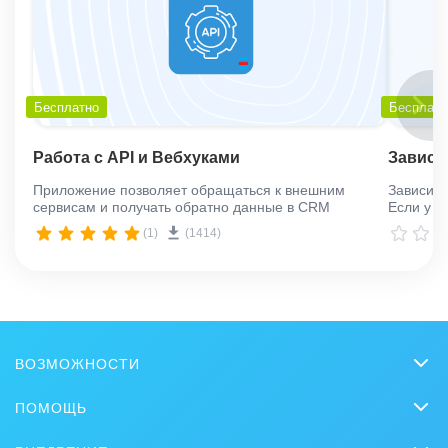
Бесплатно
Бесплатн
Работа с API и Вебхуками
Зависи
Приложение позволяет обращаться к внешним
Зависимы
сервисам и получать обратно данные в CRM
Если у в
вводите 
(1)
(1414)
ВОЗМОЖНОСТИ
CRM
ПОМОЩЬ
Чат
Вопросы и ответы