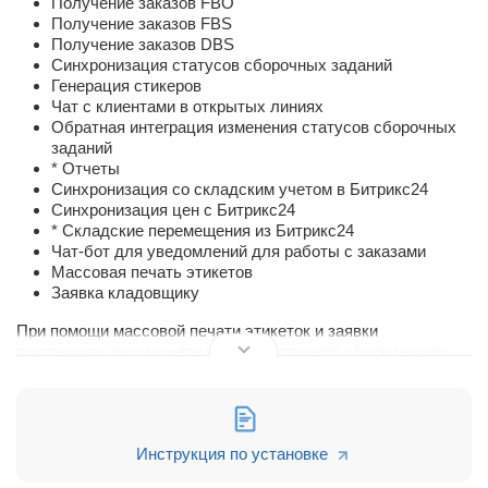
Получение заказов FBO
Получение заказов FBS
Получение заказов DBS
Синхронизация статусов сборочных заданий
Генерация стикеров
Чат с клиентами в открытых линиях
Обратная интеграция изменения статусов сборочных
заданий
* Отчеты
Синхронизация со складским учетом в Битрикс24
Синхронизация цен с Битрикс24
* Складские перемещения из Битрикс24
Чат-бот для уведомлений для работы с заказами
Массовая печать этикетов
Заявка кладовщику
При помощи массовой печати этикеток и заявки
поставщику, вы сможете ускорить процесс сборки ваших
заказов. Выберите необходимые поставки, которые хотите
отгрузить и получите сразу 2 документа:
1. Все этикетки в одном PDF файле
2. Документ для сборки. Сначала будет показано общее
Инструкция по установке
число товаров, которое необходимо для данных поставок.
Далее будет уже разбивка товаров по каждой отдельной