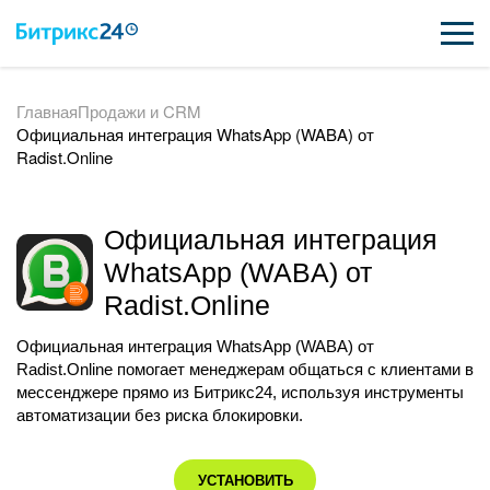
Главная
Продажи и CRM
ВОЗМОЖНОСТИ
Официальная интеграция WhatsApp (WABA) от
Radist.Online
ЦЕНЫ
ИНТЕГРАЦИИ
Официальная интеграция
ВНЕДРЕНИЕ
WhatsApp (WABA) от
Radist.Online
ПОДДЕРЖКА
Официальная интеграция WhatsApp (WABA) от
Radist.Online помогает менеджерам общаться с клиентами в
мессенджере прямо из Битрикс24, используя инструменты
ПОЛУЧИТЬ БЕСПЛАТНО
автоматизации без риска блокировки.
ВХОД
ВХОД
УСТАНОВИТЬ