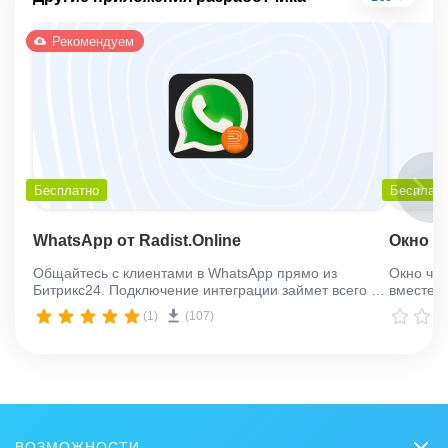
Рекомендуем
Бесплатно
Бесплат
WhatsApp от Radist.Online
Окно ча
Общайтесь с клиентами в WhatsApp прямо из
Окно чат
Битрикс24. Подключение интеграции займет всего 5
вместе.
минут, а 3 дня на тест – в подарок!
(1)
(107)
ВОЗМОЖНОСТИ