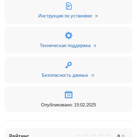
Автоматизируйте общение и экономьте время
Мгновенные рассылки без блокировок
– Запускайте
массовые сообщения по всей клиентской базе или
Инструкция по установке
сегментированным спискам в 3 клика.
Роботы и триггеры работают за вас
– Отправка
автоматических сообщений с информацией о товарах,
доставке, оплате или специальными предложениями.
Техническая поддержка
Сделки создаются автоматически
– CRM фиксирует
обращения клиентов, открывает сделки и назначает
ответственных сотрудников без вашего участия.
Безопасность данных
Быстрая обработка обращений
– Используйте чат-
ботов и автоворонки для мгновенного ответа клиентам
и сокращения времени реакции.
Управляйте шаблонами WABA прямо в
Radist.Web
Опубликовано: 19.02.2025
Создавайте и редактируйте шаблоны сообщений в личном
кабинете.
Присваивайте удобные названия на любом языке.
Рейтинг
0
/5