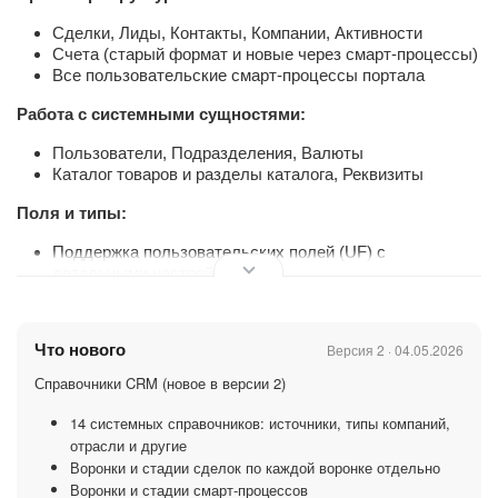
Сделки, Лиды, Контакты, Компании, Активности
Счета (старый формат и новые через смарт-процессы)
Все пользовательские смарт-процессы портала
Работа с системными сущностями:
Пользователи, Подразделения, Валюты
Каталог товаров и разделы каталога, Реквизиты
Поля и типы:
Поддержка пользовательских полей (UF) с
детальными настройками
Просмотр значений ENUM-полей со списком вариантов
Отображение SETTINGS для UF: привязанный
справочник, длина строки, значение по умолчанию
Что нового
Версия 2 · 04.05.2026
Корректное отображение пользовательских названий
(formLabel / listLabel / filterLabel / EDIT_FORM_LABEL)
Справочники CRM (новое в версии 2)
Справочники CRM (новое в версии 2)
14 системных справочников: источники, типы компаний,
отрасли и другие
14 системных справочников: источники, типы
Воронки и стадии сделок по каждой воронке отдельно
компаний, отрасли и другие
Воронки и стадии смарт-процессов