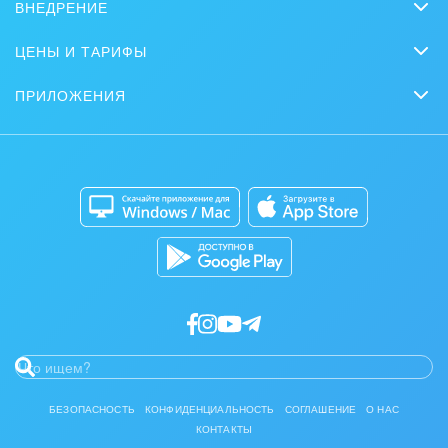
ВНЕДРЕНИЕ
Совместная работа
Обучение
Заказать внедрение
Bitrix GPT
ЦЕНЫ И ТАРИФЫ
Вебинары
Партнеры
Сколько стоит?
Задачи и Проекты
Задать вопрос
ПРИЛОЖЕНИЯ
Стать партнером
Коробочная версия
Контакт-центр
Мобильное приложение
Сайты
Приложение для Windows и Mac
Магазины
Разработчикам приложений
БЕЗОПАСНОСТЬ
КОНФИДЕНЦИАЛЬНОСТЬ
СОГЛАШЕНИЕ
О НАС
КОНТАКТЫ