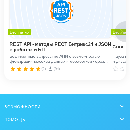
Бесплатно
Бесплатн
REST API - методы РЕСТ Битрикс24 и JSON
Своя к
в роботах и БП
Безлимитные запросы по АПИ с возможностью
Пауза ме
фильтрации массива данных и обработкой через
и дизайн
JSONPath
(2)
(94)
ВОЗМОЖНОСТИ
CRM
ПОМОЩЬ
Чат
Вопросы и ответы