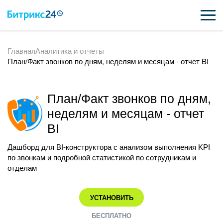
Главная
Аналитика и отчеты
ВОЗМОЖНОСТИ
План/Факт звонков по дням, неделям и месяцам - отчет BI
ЦЕНЫ
План/Факт звонков по дням,
ИНТЕГРАЦИИ
неделям и месяцам - отчет
ВНЕДРЕНИЕ
BI
ПОДДЕРЖКА
Дашборд для BI-конструктора с анализом выполнения KPI
по звонкам и подробной статистикой по сотрудникам и
отделам
ПОЛУЧИТЬ БЕСПЛАТНО
УСТАНОВИТЬ
ВХОД
БЕСПЛАТНО
ВХОД