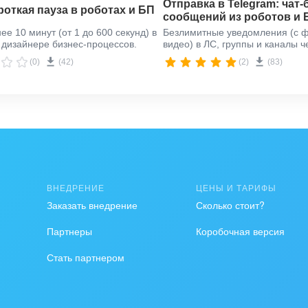
Отправка в Telegram: чат-
роткая пауза в роботах и БП
сообщений из роботов и 
ее 10 минут (от 1 до 600 секунд) в
Безлимитные уведомления (с ф
лько те диалоги, к которым созданы Дела.
 дизайнере бизнес-процессов.
видео) в ЛС, группы и каналы ч
официальное API Телеграма
(0)
(42)
(2)
(83)
можна выгрузка диалогов с очень большим количеств
. Такие сообщения будут пропущены и не войдут в 
приложения.
ть данные в Google-таблицу.
ко вручную, но и автоматически, по указанному вам
ВНЕДРЕНИЕ
ЦЕНЫ И ТАРИФЫ
Заказать внедрение
Сколько стоит?
о, ее стоимость – 10 тысяч рублей.
Партнеры
Коробочная версия
r Sales.
Стать партнером
в и интеграторов