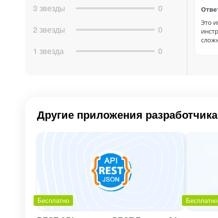
Данные в табличном виде удобно использоват
3 звезды
0
Отве
Это и
Основной функционал
2 звезды
0
инстр
слож
Приложение позволяет выгрузить все диалоги
1 звезда
0
– по дате создания;
– по дате последнего сообщения;
– по открытой линии;
– по каналу;
– по сотруднику (оператору);
Другие приложения разработчика
– по минимальному количеству сообщений в д
Также можно включать/выключать экспорт вре
При большом количестве диалогов понадобит
CSV. Поэтому если у вас много диалогов – лу
только фильтры по времени реально уменьшаю
сотрудникам применяются уже после того, как
Бесплатно
Бесплатно
Из диалогов удаляются системные сообщения