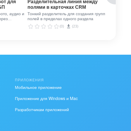
бот для
Разделительная линия между
Очист
БП
полями в карточках CRM
конта
ото, аудио и
Тонкий разделитель для создания групп
Автома
ерез
полей в пределах одного раздела
сущнос
пользо
(0)
(23)
ом
экспорт.
и расписанию
ПРИЛОЖЕНИЯ
Мобильное приложение
Приложение для Windows и Mac
Разработчикам приложений