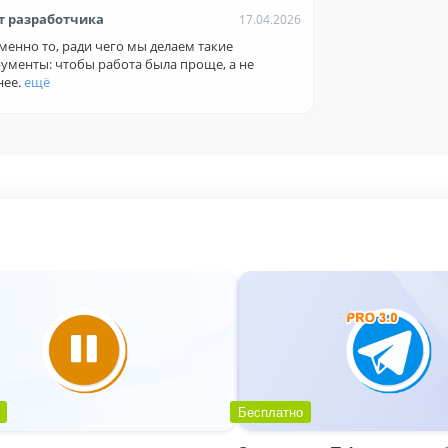
ь и людям, и нейросетям.
т разработчика
17.04.2026
менно то, ради чего мы делаем такие
ументы: чтобы работа была проще, а не
нее.
ещё
, либо воспользоваться фильтрами:
иалоге.
мени сообщений и управлять сортировкой строк.
ся достаточно продолжительное время на формиро
чше сделать несколько экспортов (за разные периоды
т выборку. А вот фильтры по открытым линиям, кан
 получен массив данных.
Бесплатно
.