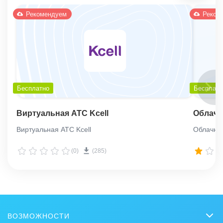
Рекомендуем
Реком
Бесплатно
Бесплатн
Виртуальная АТС Kcell
Облачн
Виртуальная АТС Kcell
Облачна
(0)
(285)
ВОЗМОЖНОСТИ