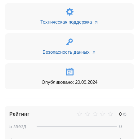
хранится в Битрикс24.
Приложение поможет вам сэкономить время и упростить
коммуникации!
Техническая поддержка
На видеовстречи можно пригласить до 40 участников.
Встречи не ограничены по времени и их можно записывать
с последующим сохранением на компьютер. Главное,
чтобы хватило места на ПК.
Безопасность данных
*** Для работы приложения нужен только один активный
аккаунт "Яндекс 360 для бизнеса". Это может быть аккаунт
администратора компании, который приобрел тариф
"Яндекс 360 для бизнеса".
Опубликовано: 20.09.2024
Обзор приложения можно посмотреть
по
ссылке
.
Рейтинг
0
/5
5 звезд
0