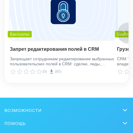
Бесплатно
Бесплат
Запрет редактирования полей в CRM
Грузо
Запрещает сотрудникам редактирование выбранных
CRM "Гр
пользовательских полей в CRM: сделки, лиды,
владель
контакты, компании
транспо
(0)
(85)
Использ
от Санк
ВОЗМОЖНОСТИ
CRM
ПОМОЩЬ
Чат
Вопросы и ответы