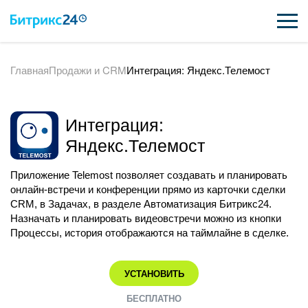
Главная
Продажи и CRM
Интеграция: Яндекс.Телемост
ВОЗМОЖНОСТИ
ЦЕНЫ
Интеграция:
ИНТЕГРАЦИИ
Яндекс.Телемост
ВНЕДРЕНИЕ
Приложение Telemost позволяет создавать и планировать
онлайн-встречи и конференции прямо из карточки сделки
ПОДДЕРЖКА
CRM, в Задачах, в разделе Автоматизация Битрикс24.
Назначать и планировать видеовстречи можно из кнопки
Процессы, история отображаются на таймлайне в сделке.
ПОЛУЧИТЬ БЕСПЛАТНО
УСТАНОВИТЬ
ВХОД
БЕСПЛАТНО
ВХОД