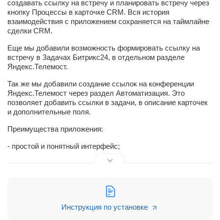
создавать ссылку на встречу и планировать встречу через
кнопку Процессы в карточке CRM. Вся история
взаимодействия с приложением сохраняется на таймлайне
сделки CRM.
Еще мы добавили возможность формировать ссылку на
встречу в Задачах Битрикс24, в отдельном разделе
Яндекс.Телемост.
Так же мы добавили создание ссылок на конференции
Яндекс.Телемост через раздел Автоматизация. Это
позволяет добавить ссылки в задачи, в описание карточек
и дополнительные поля.
Преимущества приложения:
- простой и понятный интерфейс;
- сокращение рутины (закрыть Битрикс24, открыть Telemost,
запланировать встречу, скопировать ссылку на встречу,
зафиксировать встречу в Битрикс24, поделиться ссылкой
на встречу с клиентом), теперь проводить видеовстречи
можно, не выходя из Битрикс24;
Инструкция по установке
- безопасность данных, ведь вся информация по встречам