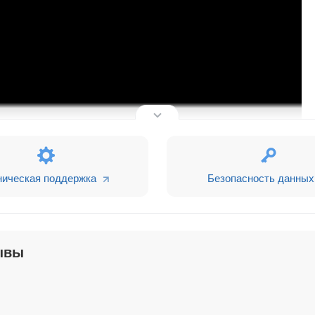
ническая поддержка
Безопасность данных
осто
и включает только необходимые поля: откуда, ку
ри желании вы можете добавить свои).
ывы
картам, что значительно снижает риск ошибки в напи
у вовремя выполнять свои задачи и ставит задания 
 (договор) и уведомлять клиента.