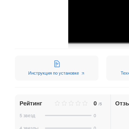
Инструкция по установке
Тех
Краткий видео обзор:
Форма заявки
на рейс
заполняется легко и пр
стоимость рейса, дата отправки, вес груза (п
Рейтинг
0
Отз
/5
Адрес загрузки и выгрузки привязан к Google 
5 звезд
0
Встроенная автоматизация
помогает сотрудник
4 звезды
0
необходимости прикреплять важные документы