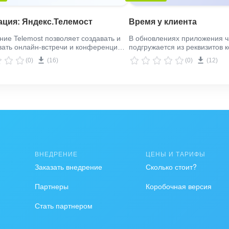
обратиться к нам за помощью.
ация: Яндекс.Телемост
Время у клиента
ие Telemost позволяет создавать и
В обновлениях приложения ч
ать онлайн-встречи и конференции
подгружается из реквизитов 
 карточки сделки CRM, в Задачах, в
ИНН. Приложение показывае
(0)
(16)
(0)
(12)
Автоматизация Битрикс24. Назначать
у клиента по его часовому по
овать видеовстречи можно из кнопки
лиде, контакте, компании.
, история отображаются на
е в сделке.
ВНЕДРЕНИЕ
ЦЕНЫ И ТАРИФЫ
Заказать внедрение
Сколько стоит?
Партнеры
Коробочная версия
Стать партнером