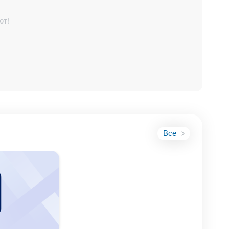
ете за
ют!
ь
дник
ыгрузки).
тапах "Поиск
Все
орые пока не
 "Ожидание
рым есть
тельно