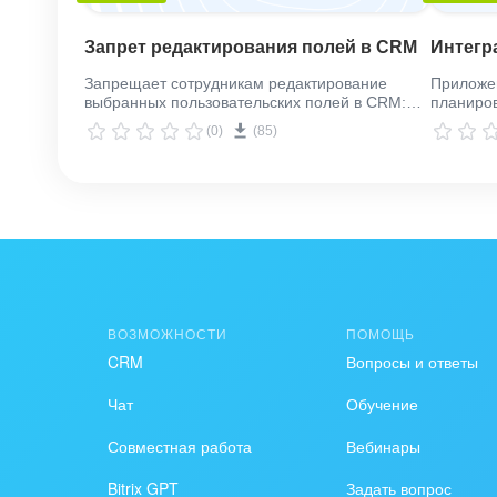
настроить обязательность их заполнения или 
Запрет редактирования полей в CRM
Интегр
Запрещает сотрудникам редактирование
Приложен
выбранных пользовательских полей в CRM:
планиров
сделки, лиды, контакты, компании
прямо из
(0)
(85)
разделе 
и планир
Процессы
таймлайн
ВОЗМОЖНОСТИ
ПОМОЩЬ
CRM
Вопросы и ответы
Чат
Обучение
Совместная работа
Вебинары
Bitrix GPT
Задать вопрос