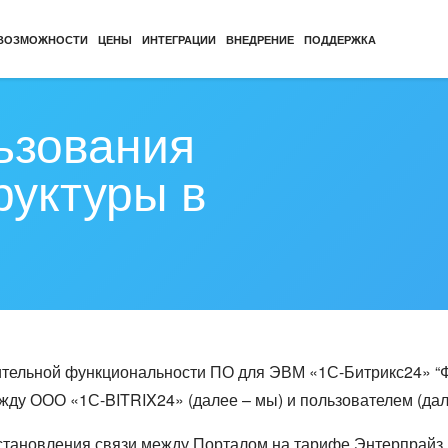
ВОЗМОЖНОСТИ
ЦЕНЫ
ИНТЕГРАЦИИ
ВНЕДРЕНИЕ
ПОДДЕРЖКА
ьзования
руктуры в
тельной функциональности ПО для ЭВМ «1С-Битрикс24» “Ф
жду ООО «1С-BITRIX24» (далее – мы) и пользователем (дал
становления связи между Порталом на тарифе Энтерпрайз,