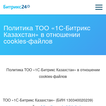
ВОЗМОЖНОСТИ
Политика ТОО «1С-Битрикс
Казахстан» в отношении
ЦЕНЫ
cookies-файлов
ИНТЕГРАЦИИ
ВНЕДРЕНИЕ
ПОДДЕРЖКА
Политика ТОО «1С-Битрикс Казахстан» в отношении
cookies-файлов
ПОЛУЧИТЬ БЕСПЛАТНО
ВХОД
ТОО «1С-Битрикс Казахстан» (БИН 130340020239)
ВХОД