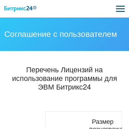
ВОЗМОЖНОСТИ
Соглашение с пользователем
ЦЕНЫ
ИНТЕГРАЦИИ
Перечень Лицензий на
ВНЕДРЕНИЕ
использование программы для
ПОДДЕРЖКА
ЭВМ Битрикс24
ПОЛУЧИТЬ БЕСПЛАТНО
Размер
ВХОД
ВХОД
вознагражден