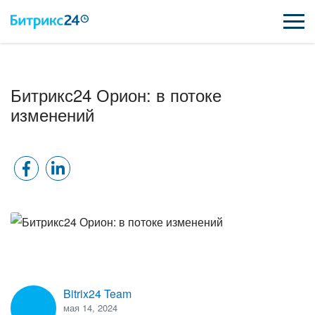
ВОЗМОЖНОСТИ
Битрикс24 Орион: в потоке
ЦЕНЫ
изменений
ИНТЕГРАЦИИ
ВНЕДРЕНИЕ
ПОДДЕРЖКА
ПОЛУЧИТЬ БЕСПЛАТНО
Bitrix24 Team
ВХОД
ВХОД
мая 14, 2024