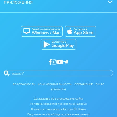
Задать вопрос
ПРИЛОЖЕНИЯ
Стать партнером
Коробочная версия
Контакт-центр
Мобильное приложение
Сайты
Приложение для Windows и Mac
Магазины
Разработчикам приложений
БЕЗОПАСНОСТЬ
КОНФИДЕНЦИАЛЬНОСТЬ
СОГЛАШЕНИЕ
О НАС
КОНТАКТЫ
Соглашение об использовании сайта
Политика обработки персональных данных
Правила использования Битрикс24.Сайты
Поручение на обработку персональных данных