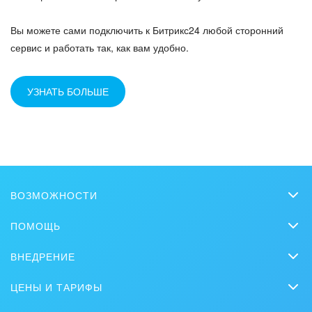
Вы можете сами подключить к Битрикс24 любой сторонний
сервис и работать так, как вам удобно.
УЗНАТЬ БОЛЬШЕ
ВОЗМОЖНОСТИ
CRM
ПОМОЩЬ
Чат
Вопросы и ответы
ВНЕДРЕНИЕ
Совместная работа
Обучение
Заказать внедрение
Bitrix GPT
ЦЕНЫ И ТАРИФЫ
Вебинары
Партнеры
Сколько стоит?
Задачи и Проекты