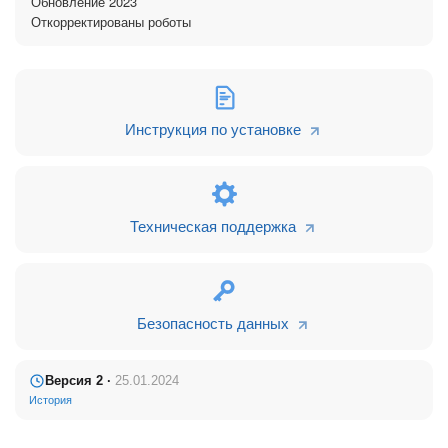
Обновление 2023
Откорректированы роботы
ДЕМО ВЕРСИЯ 14 дней
Реализованы направления:
-Продажи
-Производство
- Дополнительные продажи/Сервис
Инструкция по установке
Заявка получена
Записан на замер
Замер произведен / кп
расчет
Техническая поддержка
Предложение отправлено /
Стадии направления
приглашен в офис
«Продажи
Договор/ счет отправлен
Безопасность данных
Успешный финал
Неуспешный финал
Версия 2 ·
25.01.2024
История
Передано в производство
Передано на закуп