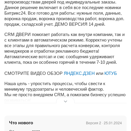
жепроизводствам дверей под индивидуальные заказы.
Данное решение включает в себя все последние новинки
Битрикс24. Все готово для работы: нужные поля, данные,
воронка продаж, воронка производства работ, воронка доп.
продаж, складской учет. ДЕМО ВЕРСИЯ 14 дней.
CRM ДВЕРИ помогает работать как внутри компании, так и
с клиентами в автоматическом режиме. Корректно учтены
все этапы для правильного расчета конверсии, контроля
менеджеров и отработки рекламного бюджета!
Автоматические вотсап и смс сообщения удерживают
клиента, пока он особенно горячий в течении 7-10 дней.
СМОТРИТЕ ВИДЕО ОБЗОР
ЯНДЕКС.ДЗЕН
или
ЮТУБ
Наша цель - упростить процессы, чтобы свести к
минимуму трудозатраты и человеческий фактор.
Мы не просто внедряем CRM, а помогаем бизнесу успешно
развиваться!
Дополнить готовую CRM под ваш сценарий?
Обращайтесь
!
Быстро и экспертно поможем Вам!
Мы не просто внедряем CRM, а помогаем бизнесу успешно
Что нового
Версия 2 · 25.01.2024
развиваться! WhatsApp
+7 912 98 17 800