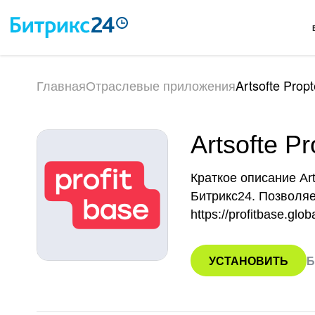
Главная
Отраслевые приложения
Artsofte Prop
Artsofte P
Краткое описание Ar
Битрикс24. Позволяе
https://profitbase.glob
УСТАНОВИТЬ
Б