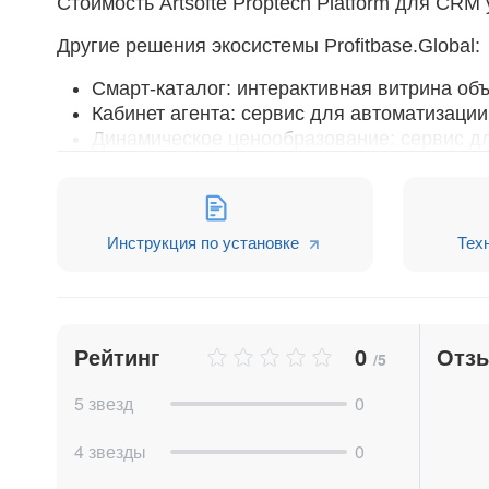
Стоимость Artsofte Proptech Platform для CRM
Другие решения экосистемы Profitbase.Global:
Смарт-каталог: интерактивная витрина об
Кабинет агента: сервис для автоматизаци
Динамическое ценообразование: сервис д
лотов и контроля выполнения плана прод
Узнайте больше на
https://profitbase.global/ru
Инструкция по установке
Тех
Рейтинг
0
Отз
/5
5 звезд
0
4 звезды
0