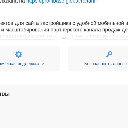
 указана на
https://profitbase.global/ru/tariff
ъектов для сайта застройщика с удобной мобильной 
и и масштабирования партнерского канала продаж д
ля автоматического изменения цен, управления вы
аж.
ническая поддержка
Безопасность данных
ывы