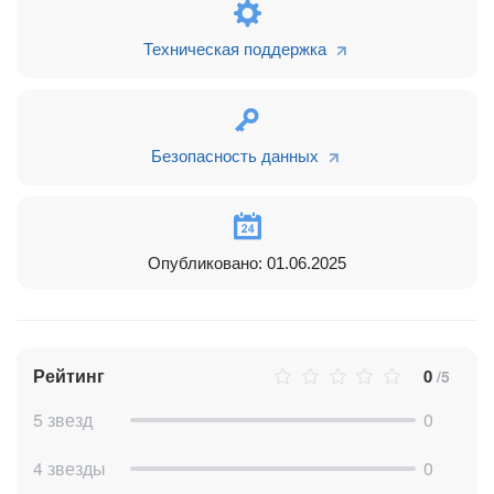
снизу
Облачное и внутрикорпоративное серверное решение
Можно бесплатно попробовать на реальных бизнес-
Техническая поддержка
процессах без привлечения консультантов и
программистов
Самая низкая цена владения
Обучающий ролик по использованию системы Листоход -
Безопасность данных
https://youtu.be/V90LvIWM8Sc
Опубликовано: 01.06.2025
Рейтинг
0
/5
5 звезд
0
4 звезды
0