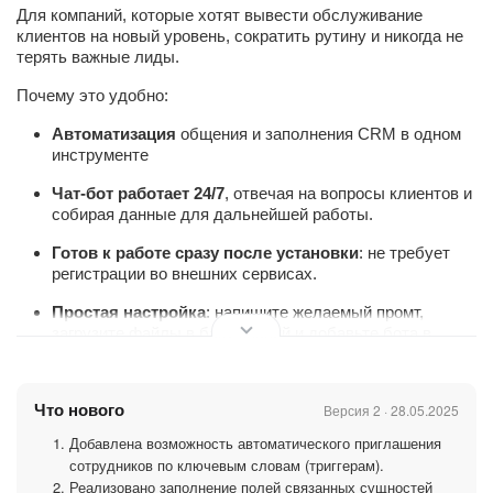
Для компаний, которые хотят вывести обслуживание
клиентов на новый уровень, сократить рутину и никогда не
терять важные лиды.
Почему это удобно:
Автоматизация
общения и заполнения CRM в одном
инструменте
Чат-бот работает 24/7
, отвечая на вопросы клиентов и
собирая данные для дальнейшей работы.
Готов к работе сразу после установки
: не требует
регистрации во внешних сервисах.
Простая настройка
: напишите желаемый промт,
загрузите файлы в базу знаний и добавьте бота в
нужную открытую линию.
Консультант GPT:
Что нового
Версия 2 · 28.05.2025
Подключается к мессенджерам
: работает с Telegram,
Добавлена возможность автоматического приглашения
WhatsApp, Авито, онлайн-чатом на сайте и другими
сотрудников по ключевым словам (триггерам).
каналами через Открытые линии Битрикс24.
Реализовано заполнение полей связанных сущностей