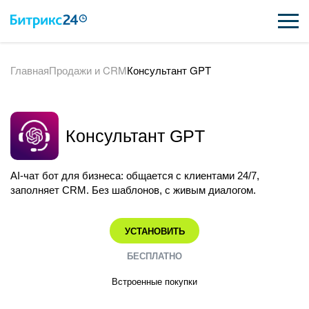
Главная
Продажи и CRM
Консультант GPT
ВОЗМОЖНОСТИ
ЦЕНЫ
Консультант GPT
ИНТЕГРАЦИИ
ВНЕДРЕНИЕ
AI-чат бот для бизнеса: общается с клиентами 24/7,
заполняет CRM. Без шаблонов, с живым диалогом.
ПОДДЕРЖКА
УСТАНОВИТЬ
ПОЛУЧИТЬ БЕСПЛАТНО
БЕСПЛАТНО
Встроенные покупки
ВХОД
ВХОД