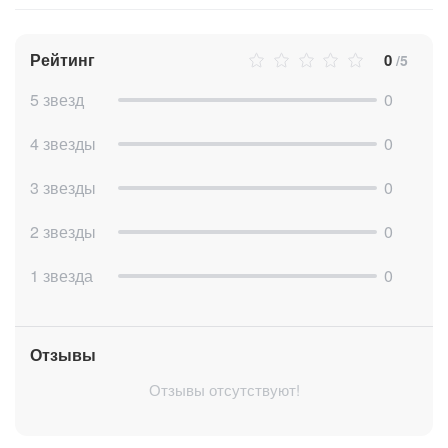
Рейтинг
0
/5
5 звезд
0
4 звезды
0
3 звезды
0
ПРИМЕРЫ ПРИМЕНЕНИЯ В РАЗНЫХ СФЕРАХ:
2 звезды
0
1.
Интернет-магазины и ритейл
1 звезда
0
Автоматизированная консультация: бот отвечает на
вопросы о доставке, возврате, оплате и условиях
гарантии.
Отзывы
Поддержка 24/7: мгновенные ответы на частые
вопросы без ожидания ответа оператора.
Отзывы отсутствуют!
2.
Образовательные платформы и курсы