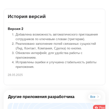
Ответы на частые вопросы: бот консультирует по
программе обучения, условиям поступления,
сертификатам.
История версий
Быстрая ориентация по курсам: помогает студентам и
абитуриентам выбрать подходящую программу.
Версия 2
3.
Гостиницы (HORECA)
Добавлена возможность автоматического приглашения
Обучение и ответы на частые вопросы от ваших
сотрудников по ключевым словам (триггерам).
сотрудников: Бот в Битрикс24 выступает как
Реализовано заполнение полей связанных сущностей
виртуальный помощник, доступный для личного
(Лид, Контакт, Компания, Сделка) по кнопке.
общения.
Обновлен интерфейс для удобства работы с
Сотрудники могут быстро получать ответы на вопросы
приложением.
через чат с ботом, что разгружает HR-службу и
Исправлены ошибки и улучшена стабильность работы
руководителей. Особенно актуально для компаний с
приложения.
высокой текучкой кадров или сезонным характером
работы.
28.05.2025
4.
Сфера недвижимости и агентства
Первичный контакт с клиентом: бот фиксирует запрос
клиента (покупка, аренда), уточняет важные
Другие приложения разработчика
Все
параметры.
Информирование по объектам: рассказывает о
Реком